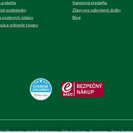
 a platba
Kamenná predajňa
né podmienky
Zľavy pre ozbrojené zložky
 osobných údajov
Blog
cia a vrátenie tovaru
ká Zbrojovka
Sprigfield Armory
Pištole Glock
Tippmann
Tatra Banka