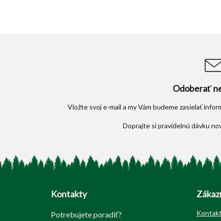
Odoberať ne
Vložte svoj e-mail a my Vám budeme zasielať info
Z
á
p
Kontakty
Zákazn
ä
t
Kontak
Potrebujete poradiť?