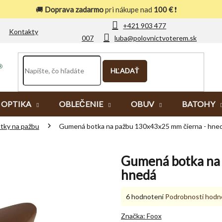
🚚
Doprava zadarmo
pri nákupe nad
100 €
❗
+421 903 477
Kontakty
007
luba@polovnictvoterem.sk
HĽADAŤ
OPTIKA
OBLEČENIE
OBUV
BATOHY
tky na pažbu
Gumená botka na pažbu 130x43x25 mm čierna - hne
Gumená botka na 
hnedá
Priemerné
6 hodnotení
Podrobnosti hodn
hodnotenie
produktu
Značka:
Foox