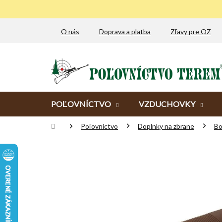
Prejsť
na
obsah
O nás
Doprava a platba
Zľavy pre OZ
POĽOVNÍCTVO
VZDUCHOVKY
Domov
Poľovníctvo
Doplnky na zbrane
Bo