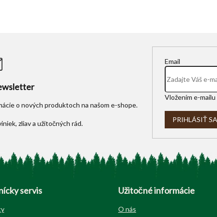
Email
wsletter
Vložením e-mailu 
rmácie o nových produktoch na našom e-shope.
PRIHLÁSIŤ S
ícky servis
Užitočné informácie
ty
O nás