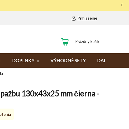
Prihlásenie
NÁKUPNÝ
Prázdny košík
KOŠÍK
DOPLNKY
VÝHODNÉ SETY
DARČEKY
dá
pažbu 130x43x25 mm čierna -
otenia