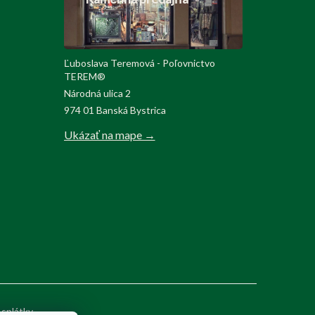
Ľuboslava Teremová - Poľovnictvo
TEREM®
Národná ulica 2
974 01 Banská Bystrica
Ukázať na mape →
 splátky