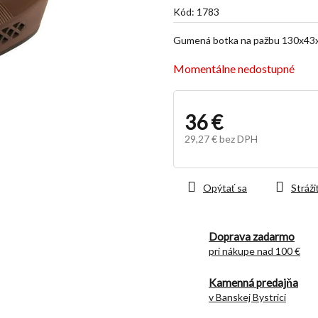
je
Kód:
1783
5,0
z
Gumená botka na pažbu 130x43x
5
hviezdičiek.
Momentálne nedostupné
36 €
29,27 € bez DPH
Jednotková
cena:
Opýtať sa
Stráži
Doprava zadarmo
pri nákupe nad 100 €
Kamenná predajňa
v Banskej Bystrici