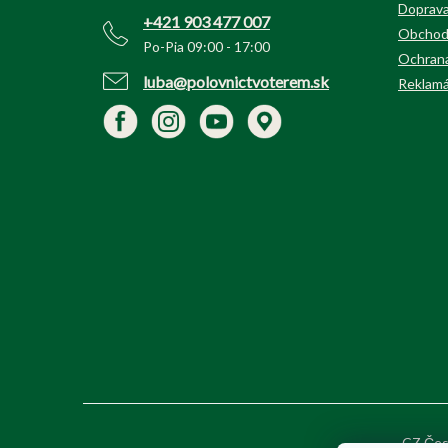
i
Doprava
+421 903 477 007
e
Obchod
Po-Pia 09:00 - 17:00
Ochrana
luba@polovnictvoterem.sk
Reklamá
CZ Čes