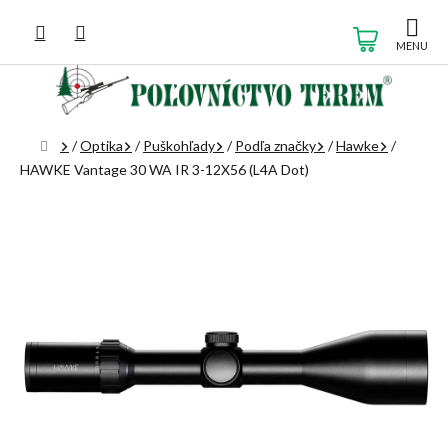
Prejsť
na
NÁKUP
obsah
KOŠÍK
Domov
/
Optika
/
Puškohľady
/
Podľa značky
/
Hawke
/
HAWKE Vantage 30 WA IR 3-12X56 (L4A Dot)