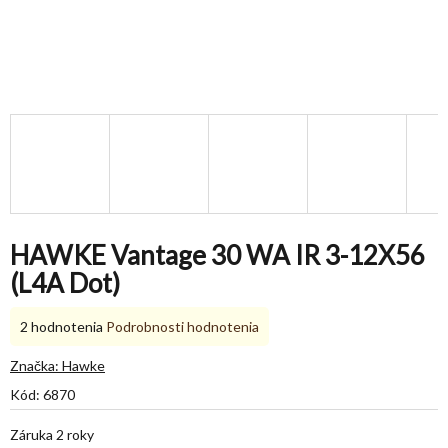
HAWKE Vantage 30 WA IR 3-12X56
(L4A Dot)
Priemerné
2 hodnotenia
Podrobnosti hodnotenia
hodnotenie
produktu
Značka:
Hawke
je
Kód:
6870
5,0
z
Záruka 2 roky
5