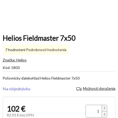
Helios Fieldmaster 7x50
Priemerné
7 hodnotení
Podrobnosti hodnotenia
hodnotenie
produktu
Značka:
Helios
je
Kód:
5803
5,0
z
Poľovnícky ďalekohľad Helios Fieldmaster 7x50
5
hviezdičiek.
Na objednávku
Možnosti doručenia
102 €
82,93 € bez DPH