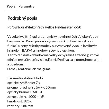
Popis
Parametre
Podrobný popis
Poľovnícke ďalekohľady Helios Fieldmaster 7x50
Vysoko kvalitný rad ergonomicky navrhnutých ďalekohľadov
Fieldmaster Porro ponúka výnimočnú kombináciu výkonu,
funkcií a ceny. Všetky modely sú vybavené vysoko kvalitným
hranolom BAK-4 a mnohovrstevnou optikou.
Tento rad ďalekohľadov má veľký očný reliéf a zadné gumové
očnice pre užívateľov s okuliarmi. Dodáva sa s popruhom na krk
a puzdrom.
Farba / Materiál: čierna guma
Parametre ďalekohľadu
optické zväčšenie: 7 x
priemer prednej šošovky: 50 mm
optický hranol: BAK - 4
zorné pole na 1000 m: 6°
hmotnosť: 825g
rozmery: 180 mm