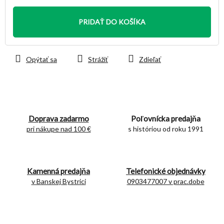
Jednotková
cena:
PRIDAŤ DO KOŠÍKA
Opýtať sa
Strážiť
Zdieľať
Doprava zadarmo
Poľovnícka predajňa
pri nákupe nad 100 €
s históriou od roku 1991
Kamenná predajňa
Telefonické objednávky
v Banskej Bystrici
0903477007 v prac.dobe