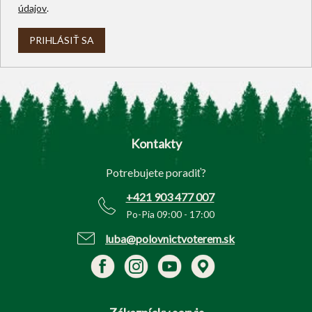
údajov
.
PRIHLÁSIŤ SA
Z
á
p
Kontakty
ä
t
Potrebujete poradiť?
i
e
+421 903 477 007
Po-Pia 09:00 - 17:00
luba@polovnictvoterem.sk