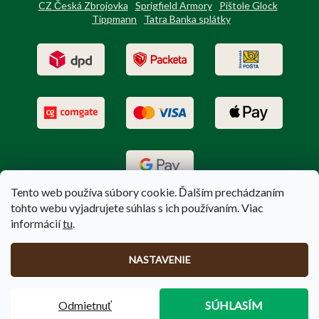
CZ Česká Zbrojovka
Sprigfield Armory
Pištole Glock
Tippmann
Tatra Banka splátky
Tento web používa súbory cookie. Ďalším prechádzaním
tohto webu vyjadrujete súhlas s ich používaním. Viac
informácií
tu
.
Vytvoril Shoptet
|
Upravil Balkys
NASTAVENIE
Copyright 2026
PoľovníctvoTerem.sk
. Všetky práva vyhradené.
Odmietnuť
SÚHLASÍM
Upraviť nastavenie cookies