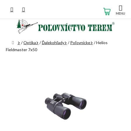
Prejsť
na
NÁKUP
obsah
KOŠÍK
Domov
/
Optika
/
Ďalekohľady
/
Poľovnícke
/
Helios
Fieldmaster 7x50