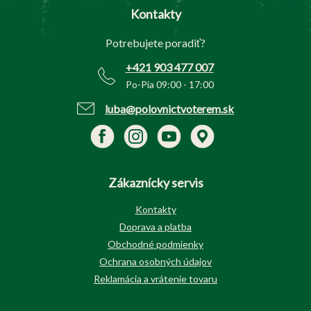
p
Kontakty
ä
t
Potrebujete poradiť?
i
e
+421 903 477 007
Po-Pia 09:00 - 17:00
luba@polovnictvoterem.sk
Zákaznícky servis
Kontakty
Doprava a platba
Obchodné podmienky
Ochrana osobných údajov
Reklamácia a vrátenie tovaru