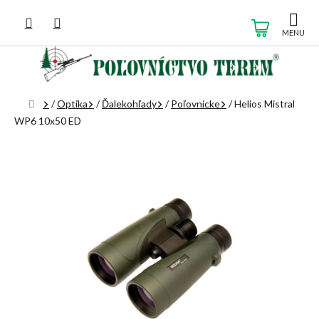
Prejsť
na
NÁKUP
obsah
KOŠÍK
Domov
/
Optika
/
Ďalekohľady
/
Poľovnícke
/
Helios Mistral
WP6 10x50 ED