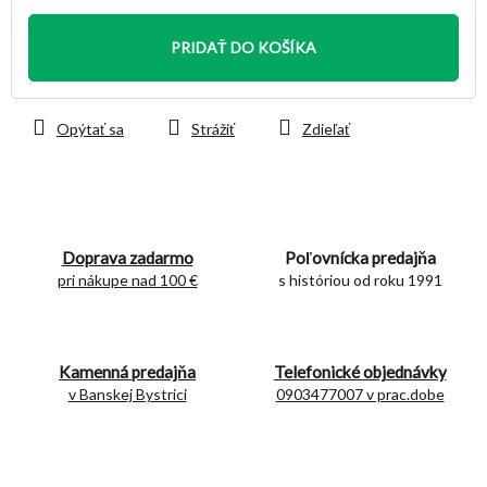
Jednotková
cena:
PRIDAŤ DO KOŠÍKA
Opýtať sa
Strážiť
Zdieľať
Doprava zadarmo
Poľovnícka predajňa
pri nákupe nad 100 €
s históriou od roku 1991
Kamenná predajňa
Telefonické objednávky
v Banskej Bystrici
0903477007 v prac.dobe