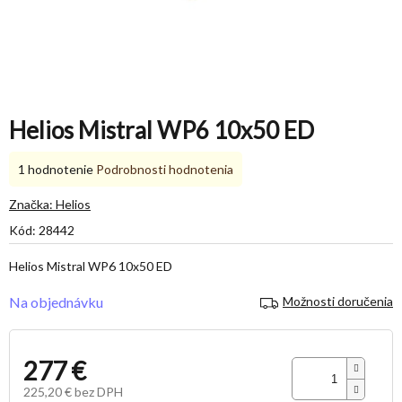
Helios Mistral WP6 10x50 ED
Priemerné
1 hodnotenie
Podrobnosti hodnotenia
hodnotenie
produktu
Značka:
Helios
je
Kód:
28442
5,0
z
Helios Mistral WP6 10x50 ED
5
hviezdičiek.
Na objednávku
Možnosti doručenia
277 €
225,20 € bez DPH