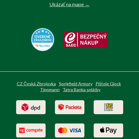
Ukázať na mape →
CZ Česká Zbrojovka
Sprigfield Armory
Pištole Glock
Tippmann
Tatra Banka splátky