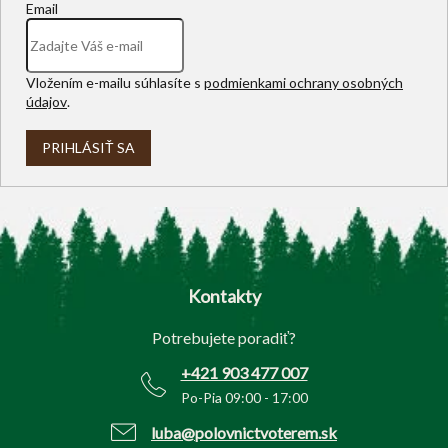
Email
Vložením e-mailu súhlasíte s
podmienkami ochrany osobných
údajov
.
PRIHLÁSIŤ SA
Z
á
p
Kontakty
ä
t
Potrebujete poradiť?
i
e
+421 903 477 007
Po-Pia 09:00 - 17:00
luba@polovnictvoterem.sk