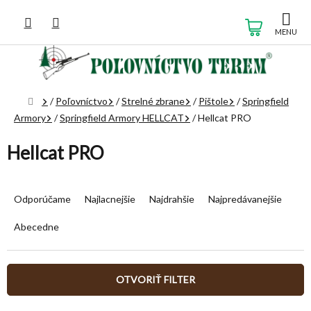
Prejsť
na
NÁKUP
obsah
KOŠÍK
Domov
/
Poľovníctvo
/
Strelné zbrane
/
Pištole
/
Springfield
Armory
/
Springfield Armory HELLCAT
/
Hellcat PRO
Hellcat PRO
R
a
Odporúčame
Najlacnejšie
Najdrahšie
Najpredávanejšie
d
e
Abecedne
n
i
e
OTVORIŤ FILTER
p
r