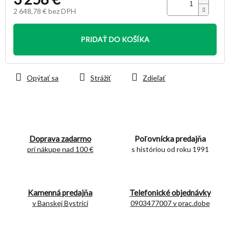
2 648,78 € bez DPH
Jednotková
cena:
PRIDAŤ DO KOŠÍKA
Opýtať sa
Strážiť
Zdieľať
Doprava zadarmo
Poľovnícka predajňa
pri nákupe nad 100 €
s históriou od roku 1991
Kamenná predajňa
Telefonické objednávky
v Banskej Bystrici
0903477007 v prac.dobe