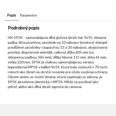
Popis
Parametre
Podrobný popis
HK SP5K - samonabíjacia dlhá guľová zbraň, kal. 9x19, sklopná
pažba, lišta picatinny, zásobník na 10 nábojov (možnosť dokúpiť
predĺžené zásobníky s kapacitou 15 a 30 nábojov), obojstranná
poistka, diopterové mieridlá, celková dĺžka 605 mm (so
sklopenou pažbou 365 mm), dĺžka hlavne 115 mm, šírka 61 mm,
výška 220 mm. SP5K je civilnou samonabíjacou verziou
legendárnej MP5K v kalibri 9x19, ktorá bola vyvinutá v 70-tych
rokoch ako zbraň na skryté nosenie pre účely osobnej ochrany.
Okrem zmien vo vnútri zbrane, ktoré vyplývajú zo zákona, je
SP5K absolútne identická s MP5K. Môže sa používať ako
pištoľ, alebo ako dlhá zbraň zapretá do ramena.