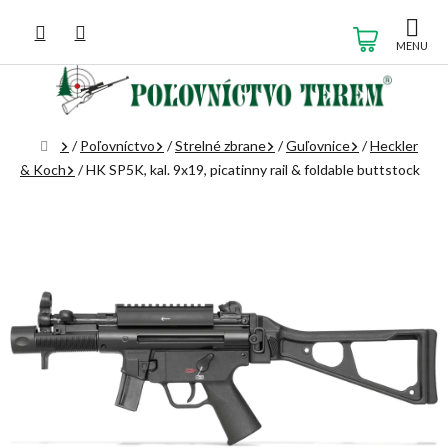
Prejsť
na
NÁKUP
obsah
KOŠÍK
Domov
/
Poľovníctvo
/
Strelné zbrane
/
Guľovnice
/
Heckler
& Koch
/
HK SP5K, kal. 9x19, picatinny rail & foldable buttstock