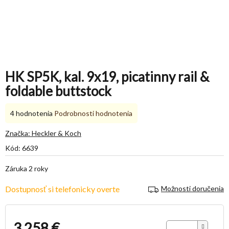
HK SP5K, kal. 9x19, picatinny rail &
foldable buttstock
Priemerné
4 hodnotenia
Podrobnosti hodnotenia
hodnotenie
produktu
Značka:
Heckler & Koch
je
Kód:
6639
5,0
z
Záruka 2 roky
5
hviezdičiek.
Dostupnosť si telefonicky overte
Možnosti doručenia
3 258 €