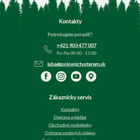
Z
á
p
Kontakty
ä
t
Potrebujete poradiť?
i
e
+421 903 477 007
Po-Pia 09:00 - 17:00
luba@polovnictvoterem.sk
Zákaznícky servis
Kontakty
Doprava a platba
Obchodné podmienky
Ochrana osobných údajov