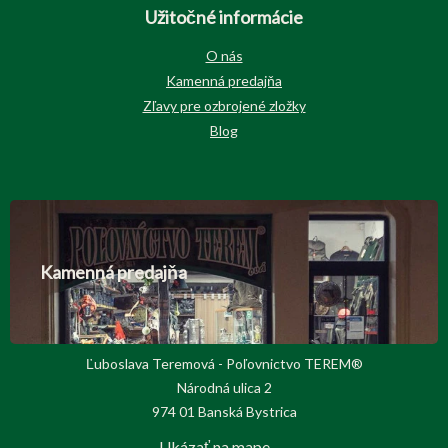
Užitočné informácie
O nás
Kamenná predajňa
Zľavy pre ozbrojené zložky
Blog
Kamenná predajňa
Ľuboslava Teremová - Poľovnictvo TEREM®
Národná ulica 2
974 01 Banská Bystrica
Ukázať na mape →