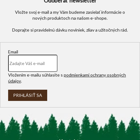
Odoberať newsletter
Vložte svoj e-mail a my Vám budeme zasielať informácie o
nových produktoch na našom e-shope.
Email
Vložením e-mailu súhlasíte s
podmienkami ochrany osobných
údajov
.
PRIHLÁSIŤ SA
Z
á
p