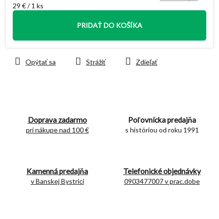
Jednotková
29 € / 1 ks
cena:
PRIDAŤ DO KOŠÍKA
Opýtať sa
Strážiť
Zdieľať
Doprava zadarmo
Poľovnícka predajňa
pri nákupe nad 100 €
s históriou od roku 1991
Kamenná predajňa
Telefonické objednávky
v Banskej Bystrici
0903477007 v prac.dobe