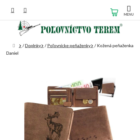
Prejsť
na
NÁKUP
obsah
KOŠÍK
Domov
/
Doplnky
/
Poľovnícke peňaženky
/
Kožená peňaženka
Daniel