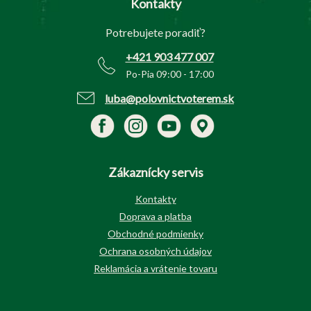
Kontakty
ä
t
Potrebujete poradiť?
i
e
+421 903 477 007
Po-Pia 09:00 - 17:00
luba@polovnictvoterem.sk
Zákaznícky servis
Kontakty
Doprava a platba
Obchodné podmienky
Ochrana osobných údajov
Reklamácia a vrátenie tovaru