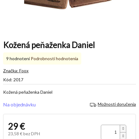
Kožená peňaženka Daniel
Priemerné
9 hodnotení
Podrobnosti hodnotenia
hodnotenie
produktu
Značka:
Foox
je
Kód:
2017
5,0
z
Kožená peňaženka Daniel
5
hviezdičiek.
Na objednávku
Možnosti doručenia
29 €
23,58 € bez DPH