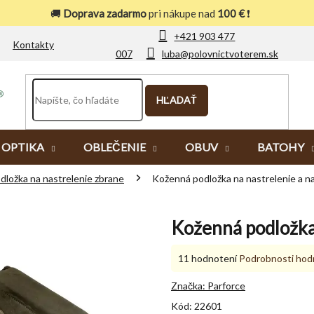
🚚
Doprava zadarmo
pri nákupe nad
100 €
❗
+421 903 477
Kontakty
007
luba@polovnictvoterem.sk
HĽADAŤ
OPTIKA
OBLEČENIE
OBUV
BATOHY
dložka na nastrelenie zbrane
Koženná podložka na nastrelenie a n
Koženná podložka 
Priemerné
11 hodnotení
Podrobnosti hod
hodnotenie
produktu
Značka:
Parforce
je
Kód:
22601
5,0