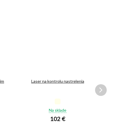
aim
Laser na kontrolu nastrelenia
Nastreľ
Priemerné
hodnotenie
Na sklade
produktu
102 €
je
5,0