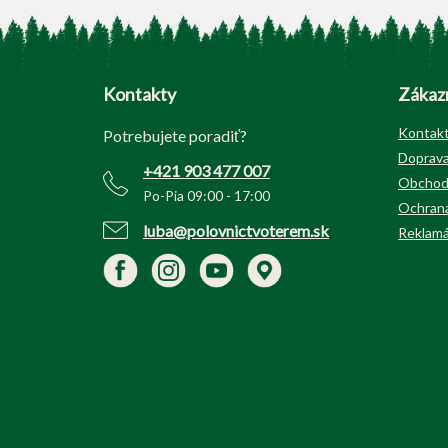
Z
á
p
Kontakty
Zákazn
ä
t
Kontak
Potrebujete poradiť?
i
Doprava
+421 903 477 007
e
Obchod
Po-Pia 09:00 - 17:00
Ochrana
luba@polovnictvoterem.sk
Reklamá