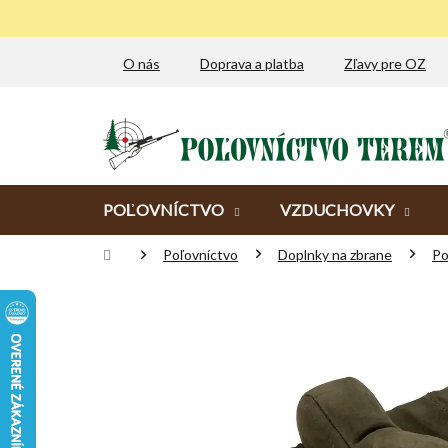
Prejsť
na
obsah
O nás
Doprava a platba
Zľavy pre OZ
POĽOVNÍCTVO
VZDUCHOVKY
Domov
Poľovníctvo
Doplnky na zbrane
Po