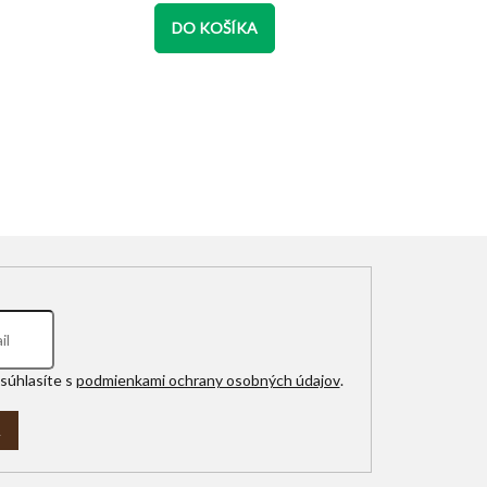
z
5
DO KOŠÍKA
D
hviezdičiek.
súhlasíte s
podmienkami ochrany osobných údajov
.
A