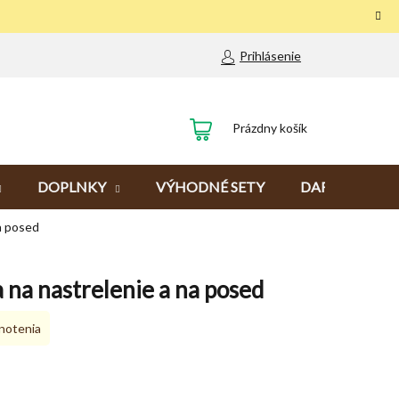
Prihlásenie
NÁKUPNÝ
Prázdny košík
KOŠÍK
DOPLNKY
VÝHODNÉ SETY
DARČEKY
a posed
na nastrelenie a na posed
notenia