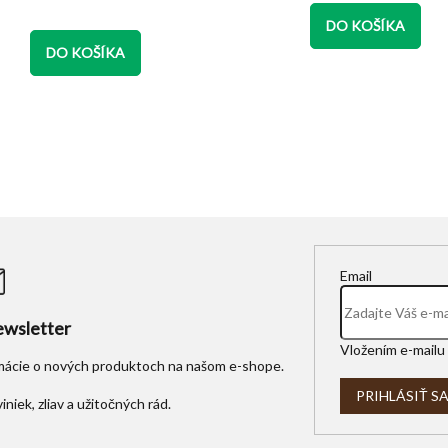
cena:
z
z
5
5
DO KOŠÍKA
hviezdičiek.
hviezdičiek.
DO KOŠÍKA
Email
wsletter
Vložením e-mailu 
rmácie o nových produktoch na našom e-shope.
PRIHLÁSIŤ S