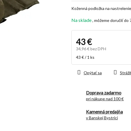
z
Koženná podložka na nastrelenie
5
hviezdičiek.
Na sklade
43 €
34,96 € bez DPH
Jednotková
43 € / 1 ks
cena:
Opýtať sa
Stráži
Doprava zadarmo
pri nákupe nad 100 €
Kamenná predajňa
v Banskej Bystrici