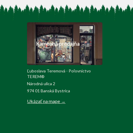
Kamenná predajňa
Ľuboslava Teremová - Poľovnictvo
TEREM®
Národná ulica 2
974 01 Banská Bystrica
Ukázať na mape →