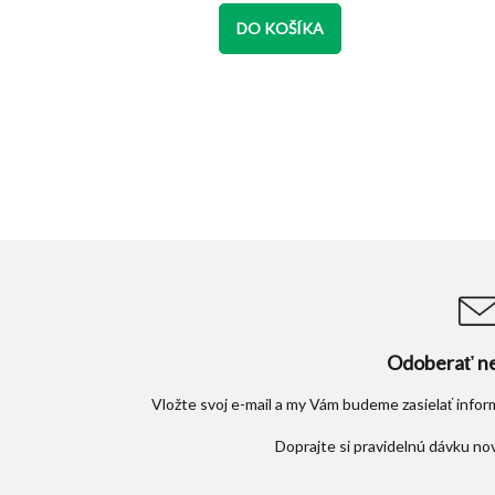
z
5
KA
DO KOŠÍKA
zdičiek.
hviezdičiek.
Odoberať ne
Vložte svoj e-mail a my Vám budeme zasielať info