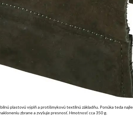
ilnú plastovú výplň a protišmykovú textilnú základňu. Ponúka teda najle
 nakloneniu zbrane a zvyšuje presnosť. Hmotnosť cca 350 g.