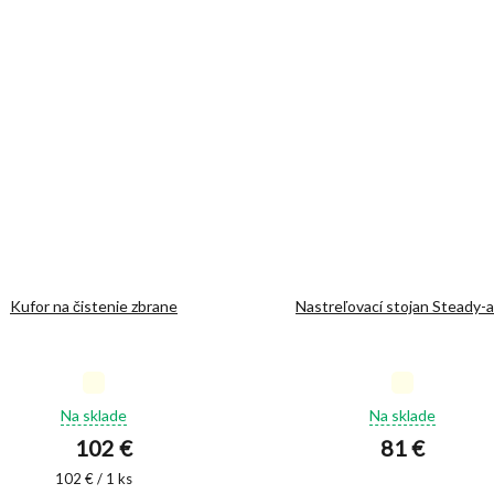
Kufor na čistenie zbrane
Nastreľovací stojan Steady-
Priemerné
Priemerné
hodnotenie
hodnotenie
Na sklade
Na sklade
produktu
produktu
102 €
81 €
je
je
4,9
5,0
Jednotková
102 € / 1 ks