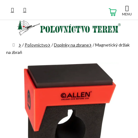
Prejsť
na
NÁKUP
obsah
KOŠÍK
Domov
/
Poľovníctvo
/
Doplnky na zbrane
/
Magnetický držiak
na zbraň