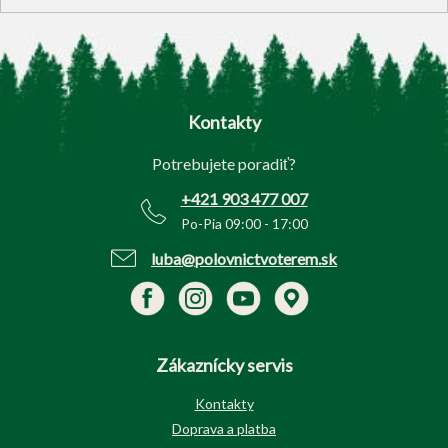
Z
á
p
Kontakty
ä
t
Potrebujete poradiť?
i
e
+421 903 477 007
Po-Pia 09:00 - 17:00
luba@polovnictvoterem.sk
Zákaznícky servis
Kontakty
Doprava a platba