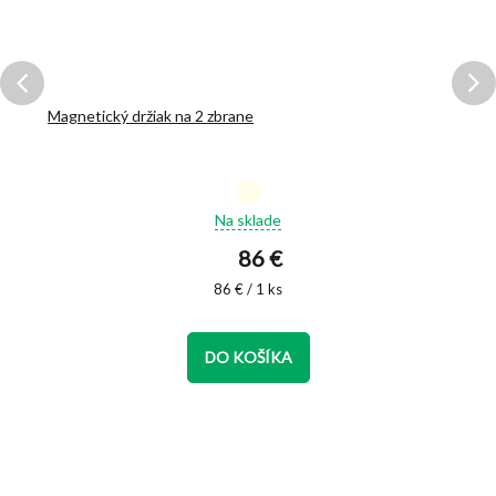
Magnetický držiak na 2 zbrane
Priemerné
Na sklade
hodnotenie
produktu
86 €
je
5,0
Jednotková
86 € / 1 ks
cena:
z
5
hviezdičiek.
DO KOŠÍKA