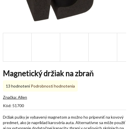
Magnetický držiak na zbraň
Priemerné
13 hodnotení
Podrobnosti hodnotenia
hodnotenie
produktu
Značka:
Allen
je
Kód:
51700
5,0
z
Držiak pušky je vybavený magnetom a možno ho pripevniť na kovový
5
predmet, ako je napríklad karoséria auta. Alternatívne sa môže použiť
hviezdičiek.
aj na vytvorenie dodatočnej kapacity zbraní v oceľových skriniach na