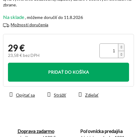
zbrane.
Na sklade
11.8.2026
Možnosti doručenia
29 €
23,58 € bez DPH
Jednotková
cena:
PRIDAŤ DO KOŠÍKA
Opýtať sa
Strážiť
Zdieľať
Doprava zadarmo
Poľovnícka predajňa