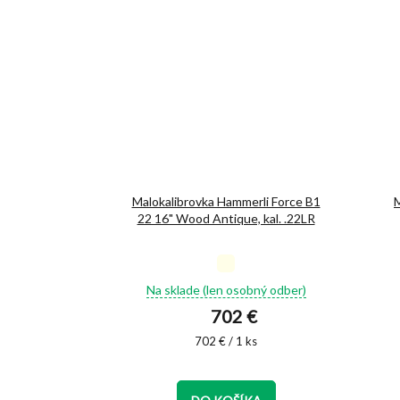
Malokalibrovka Hammerli Force B1
M
22 16" Wood Antique, kal. .22LR
Priemerné
hodnotenie
Na sklade (len osobný odber)
produktu
702 €
je
5,0
Jednotková
702 € / 1 ks
cena:
z
5
hviezdičiek.