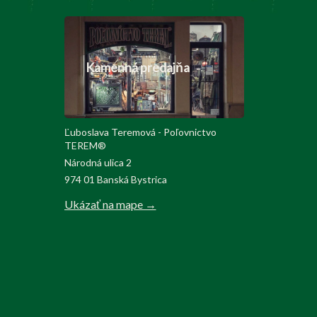
Kamenná predajňa
Ľuboslava Teremová - Poľovnictvo
TEREM®
Národná ulica 2
974 01 Banská Bystrica
Ukázať na mape →