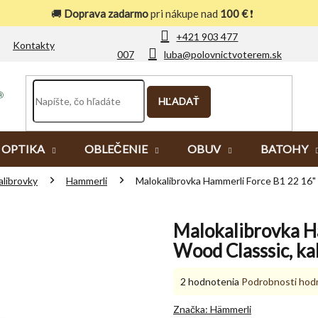
🚚
Doprava zadarmo
pri nákupe nad
100 €
❗
+421 903 477
Kontakty
007
luba@polovnictvoterem.sk
HĽADAŤ
OPTIKA
OBLEČENIE
OBUV
BATOHY
alibrovky
Hammerli
Malokalibrovka Hammerli Force B1 22 16" 
Malokalibrovka H
Wood Classsic, kal
Priemerné
2 hodnotenia
Podrobnosti hod
hodnotenie
produktu
Značka:
Hämmerli