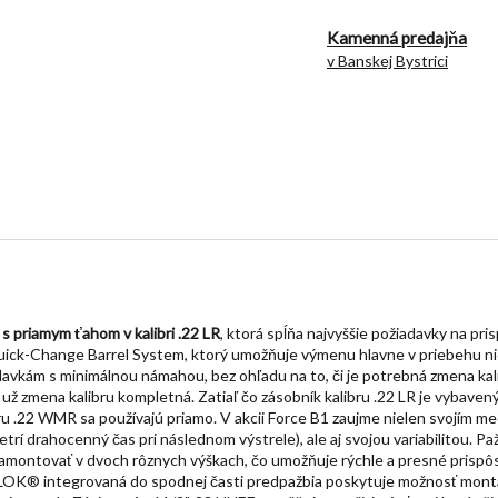
Kamenná predajňa
v Banskej Bystrici
s priamym ťahom v kalibri .22 LR
, ktorá spĺňa najvyššie požiadavky na pr
ck-Change Barrel System, ktorý umožňuje výmenu hlavne v priebehu nie
vkám s minimálnou námahou, bez ohľadu na to, či je potrebná zmena kalib
 už zmena kalibru kompletná. Zatiaľ čo zásobník kalibru .22 LR je vyba
ru .22 WMR sa používajú priamo. V akcii Force B1 zaujme nielen svojím 
etrí drahocenný čas pri následnom výstrele), ale aj svojou variabilitou. P
amontovať v dvoch rôznych výškach, čo umožňuje rýchle a presné prisp
M-LOK® integrovaná do spodnej časti predpažbia poskytuje možnosť montá