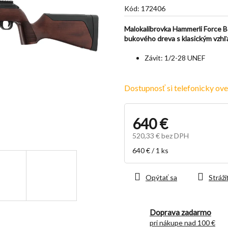
je
Kód:
172406
5,0
z
Malokalibrovka Hammerli Force 
5
bukového dreva s klasickým vzh
hviezdičiek.
Závit:
1/2-28 UNEF
Dostupnosť si telefonicky ove
640 €
520,33 € bez DPH
Jednotková
640 € / 1 ks
cena:
Opýtať sa
Stráži
Doprava zadarmo
pri nákupe nad 100 €