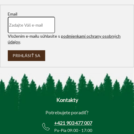
Email
Vložením e-mailu súhlasíte s
podmienkami ochrany osobných
údajov
.
PRIHLÁSIŤ SA
Z
á
p
Kontakty
ä
t
Potrebujete poradiť?
i
e
+421 903 477 007
Po-Pia 09:00 - 17:00