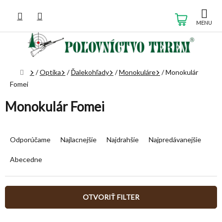
Prejsť
na
NÁKUP
obsah
KOŠÍK
Domov
/
Optika
/
Ďalekohľady
/
Monokuláre
/
Monokulár
Fomei
Monokulár Fomei
R
a
Odporúčame
Najlacnejšie
Najdrahšie
Najpredávanejšie
d
e
Abecedne
n
i
e
OTVORIŤ FILTER
p
r