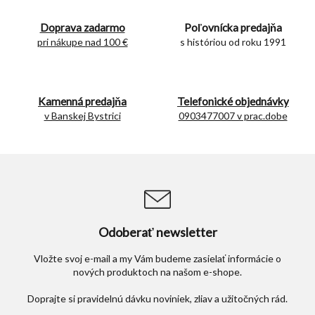
á
d
Doprava zadarmo
Poľovnícka predajňa
a
c
pri nákupe nad 100 €
s históriou od roku 1991
i
e
p
r
Kamenná predajňa
Telefonické objednávky
v
v Banskej Bystrici
0903477007 v prac.dobe
k
y
v
ý
p
i
s
u
Odoberať newsletter
Vložte svoj e-mail a my Vám budeme zasielať informácie o
nových produktoch na našom e-shope.