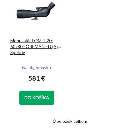
Monukulár FOMEI 20-
60x80 FOREMAN ED (A)
Spektív
Na objednávku
581 €
DO KOŠÍKA
3
položiek celkom
O
v
l