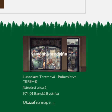
A
Kamenná predajňa
Ľuboslava Teremová - Poľovnictvo
TEREM®
Národná ulica 2
974 01 Banská Bystrica
Ukázať na mape →