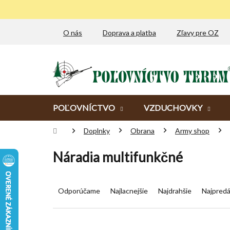
Prejsť
na
obsah
O nás
Doprava a platba
Zľavy pre OZ
POĽOVNÍCTVO
VZDUCHOVKY
Domov
Doplnky
Obrana
Army shop
Náradia multifunkčné
R
a
Odporúčame
Najlacnejšie
Najdrahšie
Najpredá
d
e
n