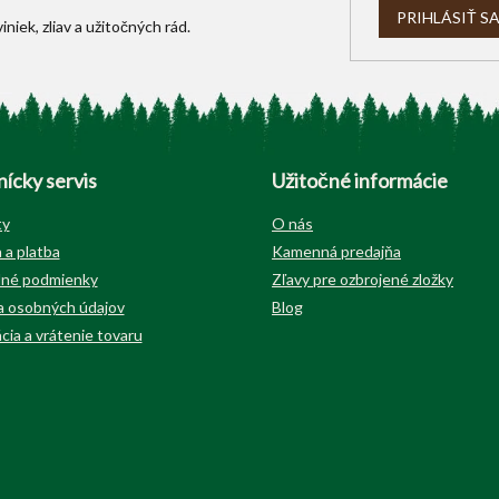
i
PRIHLÁSIŤ S
s
u
ícky servis
Užitočné informácie
ty
O nás
 a platba
Kamenná predajňa
né podmienky
Zľavy pre ozbrojené zložky
 osobných údajov
Blog
cia a vrátenie tovaru