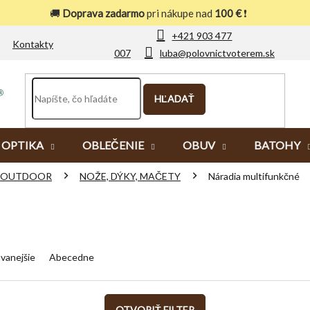
🚚
Doprava zadarmo
pri nákupe nad
100 €
❗
+421 903 477
Kontakty
007
luba@polovnictvoterem.sk
HĽADAŤ
OPTIKA
OBLEČENIE
OBUV
BATOHY
OUTDOOR
NOŽE, DÝKY, MAČETY
Náradia multifunkčné
vanejšie
Abecedne
OTVORIŤ FILTER