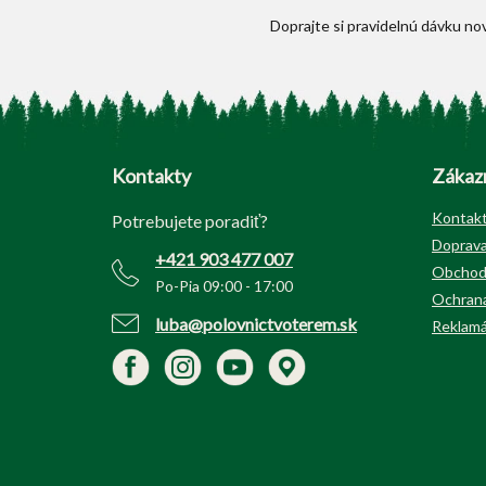
Z
á
p
Kontakty
Zákazn
ä
t
Kontak
Potrebujete poradiť?
i
Doprava
+421 903 477 007
e
Obchod
Po-Pia 09:00 - 17:00
Ochrana
luba@polovnictvoterem.sk
Reklamá