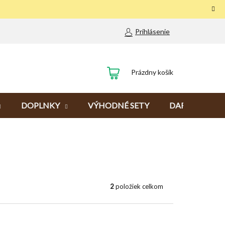
Prihlásenie
NÁKUPNÝ
Prázdny košík
KOŠÍK
DOPLNKY
VÝHODNÉ SETY
DARČEKY
2
položiek celkom