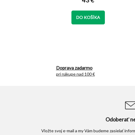
43 €
je
5,0
z
DO KOŠÍKA
5
hviezdičiek.
Doprava zadarmo
pri nákupe nad 100 €
Odoberať ne
Vložte svoj e-mail a my Vám budeme zasielať info