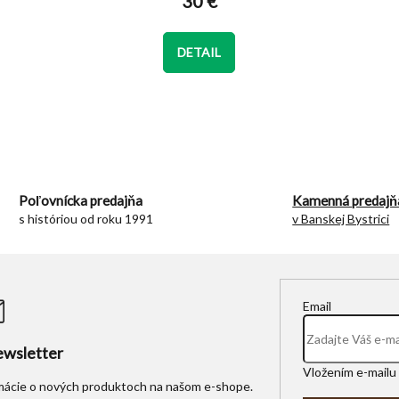
30 €
je
5,0
z
DETAIL
5
hviezdičiek.
O
v
l
á
d
Poľovnícka predajňa
Kamenná predajň
a
s históriou od roku 1991
v Banskej Bystrici
c
i
e
p
r
Email
v
k
y
wsletter
v
Vložením e-mailu 
ý
rmácie o nových produktoch na našom e-shope.
p