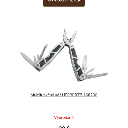
Multifunkčný nôž HERBERTZ 108200
Priemerné
Vypredané
hodnotenie
produktu