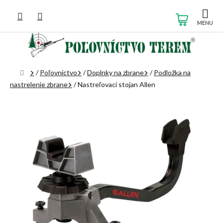
Prejsť
na
NÁKUP
obsah
KOŠÍK
Domov
/
Poľovníctvo
/
Doplnky na zbrane
/
Podložka na
nastrelenie zbrane
/
Nastreľovací stojan Allen