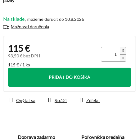
pažby
Na sklade
10.8.2026
Možnosti doručenia
115 €
93,50 € bez DPH
Jednotková
115 € / 1 ks
cena:
PRIDAŤ DO KOŠÍKA
Opýtať sa
Strážiť
Zdieľať
Doprava zadarmo
Poľovnícka predajňa