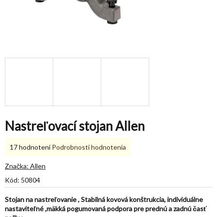
Nastreľovací stojan Allen
Priemerné
17 hodnotení
Podrobnosti hodnotenia
hodnotenie
produktu
Značka:
Allen
je
Kód:
50804
5,0
z
Stojan na nastreľovanie , Stabilná kovová konštrukcia, individuálne
5
nastaviteľné ,mäkká pogumovaná podpora pre prednú a zadnú časť
hviezdičiek.