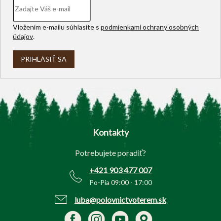
Vložením e-mailu súhlasíte s
podmienkami ochrany osobných
údajov
.
PRIHLÁSIŤ SA
Z
á
p
Kontakty
ä
t
Potrebujete poradiť?
i
e
+421 903 477 007
Po-Pia 09:00 - 17:00
luba@polovnictvoterem.sk