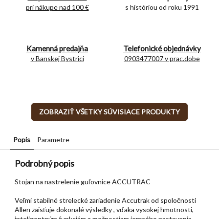
pri nákupe nad 100 €
s históriou od roku 1991
Kamenná predajňa
Telefonické objednávky
v Banskej Bystrici
0903477007 v prac.dobe
ZOBRAZIŤ VŠETKY SÚVISIACE PRODUKTY
Popis
Parametre
Podrobný popis
Stojan na nastrelenie guľovnice ACCUTRAC
Veľmi stabilné strelecké zariadenie Accutrak od spoločnosti
Allen zaisťuje dokonalé výsledky , vďaka vysokej hmotnosti,
inteligentným funkciám a možnostiam jemného nastavenia.