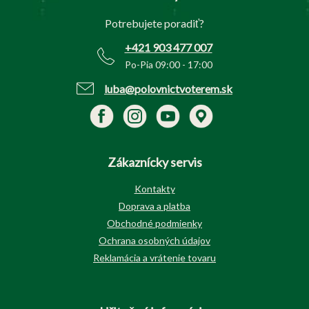
t
Potrebujete poradiť?
i
e
+421 903 477 007
Po-Pia 09:00 - 17:00
luba@polovnictvoterem.sk
Zákaznícky servis
Kontakty
Doprava a platba
Obchodné podmienky
Ochrana osobných údajov
Reklamácia a vrátenie tovaru