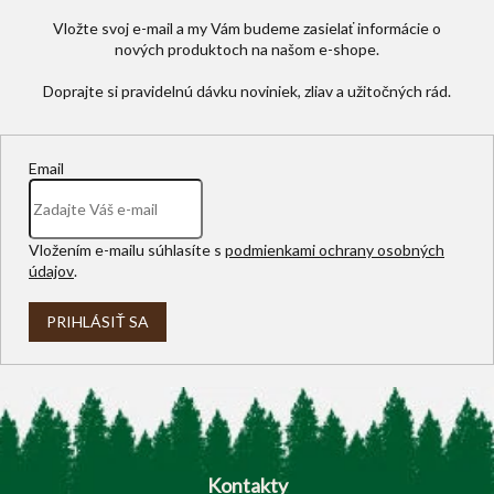
Vložte svoj e-mail a my Vám budeme zasielať informácie o
nových produktoch na našom e-shope.
Email
Vložením e-mailu súhlasíte s
podmienkami ochrany osobných
údajov
.
PRIHLÁSIŤ SA
Z
á
p
Kontakty
ä