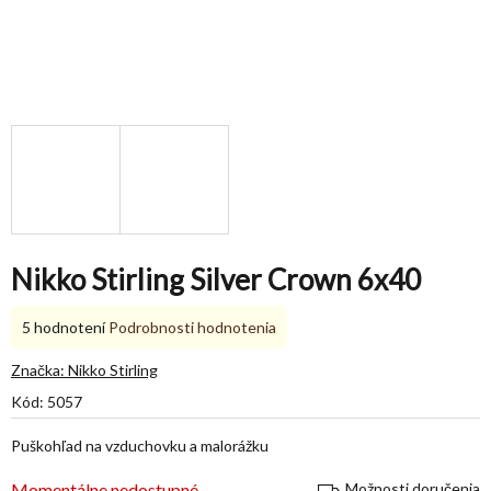
Nikko Stirling Silver Crown 6x40
Priemerné
5 hodnotení
Podrobnosti hodnotenia
hodnotenie
produktu
Značka:
Nikko Stirling
je
Kód:
5057
5,0
z
Puškohľad na vzduchovku a malorážku
5
hviezdičiek.
Momentálne nedostupné
Možnosti doručenia