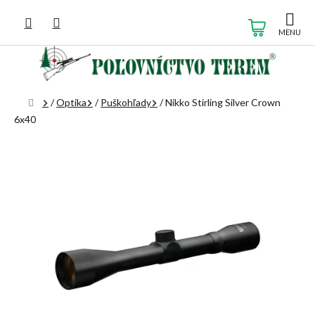
Prejsť
na
NÁKUP
obsah
KOŠÍK
Domov
/
Optika
/
Puškohľady
/
Nikko Stirling Silver Crown
6x40