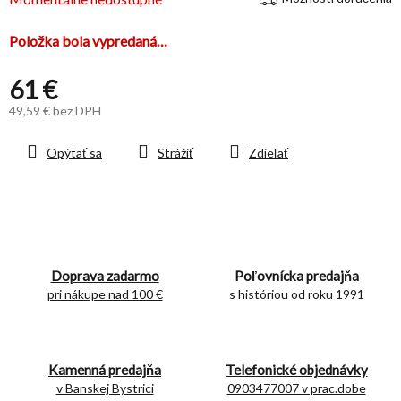
Položka bola vypredaná…
61 €
49,59 € bez DPH
Jednotková
cena:
Opýtať sa
Strážiť
Zdieľať
Doprava zadarmo
Poľovnícka predajňa
pri nákupe nad 100 €
s históriou od roku 1991
Kamenná predajňa
Telefonické objednávky
v Banskej Bystrici
0903477007 v prac.dobe