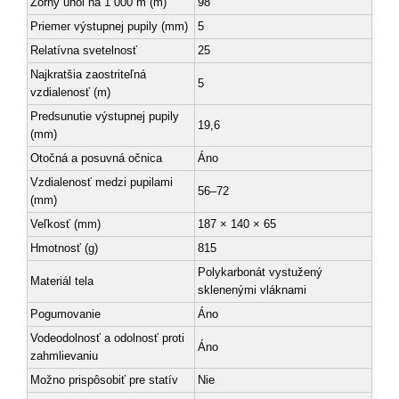
Zorný uhol na 1 000 m (m)
98
Priemer výstupnej pupily (mm)
5
Relatívna svetelnosť
25
Najkratšia zaostriteľná
5
vzdialenosť (m)
Predsunutie výstupnej pupily
19,6
(mm)
Otočná a posuvná očnica
Áno
Vzdialenosť medzi pupilami
56–72
(mm)
Veľkosť (mm)
187 × 140 × 65
Hmotnosť (g)
815
Polykarbonát vystužený
Materiál tela
sklenenými vláknami
Pogumovanie
Áno
Vodeodolnosť a odolnosť proti
Áno
zahmlievaniu
Možno prispôsobiť pre statív
Nie