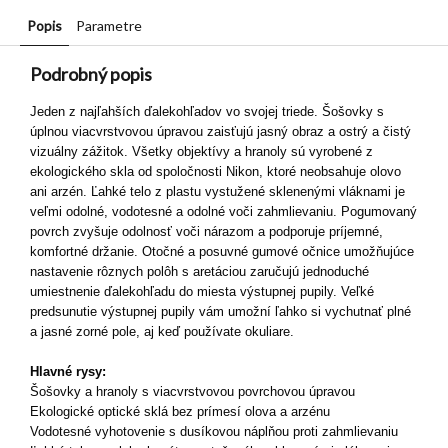
Popis
Parametre
Podrobný popis
Jeden z najľahších ďalekohľadov vo svojej triede. Šošovky s
úplnou viacvrstvovou úpravou zaisťujú jasný obraz a ostrý a čistý
vizuálny zážitok. Všetky objektívy a hranoly sú vyrobené z
ekologického skla od spoločnosti Nikon, ktoré neobsahuje olovo
ani arzén. Ľahké telo z plastu vystužené sklenenými vláknami je
veľmi odolné, vodotesné a odolné voči zahmlievaniu. Pogumovaný
povrch zvyšuje odolnosť voči nárazom a podporuje príjemné,
komfortné držanie. Otočné a posuvné gumové očnice umožňujúce
nastavenie rôznych polôh s aretáciou zaručujú jednoduché
umiestnenie ďalekohľadu do miesta výstupnej pupily. Veľké
predsunutie výstupnej pupily vám umožní ľahko si vychutnať plné
a jasné zorné pole, aj keď používate okuliare.
Hlavné rysy:
Šošovky a hranoly s viacvrstvovou povrchovou úpravou
Ekologické optické sklá bez prímesí olova a arzénu
Vodotesné vyhotovenie s dusíkovou náplňou proti zahmlievaniu