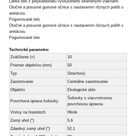
Ľahké telo z polykarbonátu vystuženého sklenenými vláknami
Otočné a posuvné gumové očnice s nastavením rôznych polôh s
aretáciou
Pogumované telo
Otočné a posuvné gumové očnice s nastavením rôznych polôh s
aretáciou
Pogumované telo
Technické parametre:
Zväčšenie (×)
10
Priemer objektívu (mm)
50
Typ
Strechový
Zaostrovanie
Centrálne zaostrovanie
Objektív
Ekologické sklo
Šošovky s viacvrstvovou
Povrchová úprava šošovky
povrchovou úpravou
Vrstvy na hranoloch
Hliník
Zorný uhol (°)
5,6
Zdanlivý zorný uhol (°)
52,1