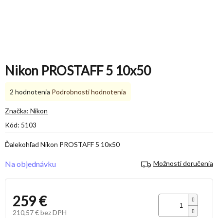
Nikon PROSTAFF 5 10x50
Priemerné
2 hodnotenia
Podrobnosti hodnotenia
hodnotenie
produktu
Značka:
Nikon
je
Kód:
5103
5,0
z
Ďalekohľad Nikon PROSTAFF 5 10x50
5
hviezdičiek.
Na objednávku
Možnosti doručenia
259 €
210,57 € bez DPH