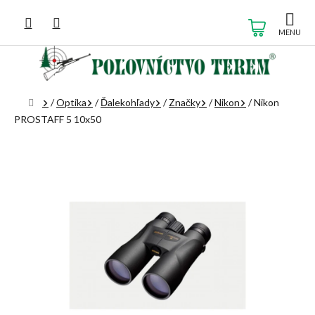
Prejsť
na
NÁKUP
obsah
KOŠÍK
Domov
/
Optika
/
Ďalekohľady
/
Značky
/
Nikon
/
Nikon
PROSTAFF 5 10x50