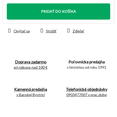
Jednotková
cena:
PRIDAŤ DO KOŠÍKA
Opýtať sa
Strážiť
Zdieľať
Doprava zadarmo
Poľovnícka predajňa
pri nákupe nad 100 €
s históriou od roku 1991
Kamenná predajňa
Telefonické objednávky
v Banskej Bystrici
0903477007 v prac.dobe