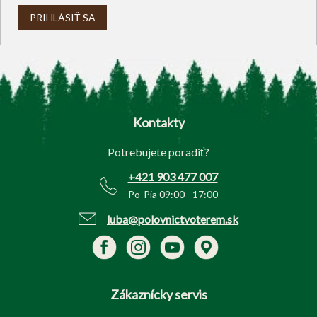
PRIHLÁSIŤ SA
Z
á
p
Kontakty
ä
t
Potrebujete poradiť?
i
e
+421 903 477 007
Po-Pia 09:00 - 17:00
luba@polovnictvoterem.sk
Zákaznícky servis