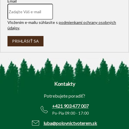
Email
Vložením e-mailu súhlasíte s
podmienkami ochrany osobných
údajov
.
PRIHLÁSIŤ SA
Z
á
p
Kontakty
ä
t
Potrebujete poradiť?
i
e
+421 903 477 007
Po-Pia 09:00 - 17:00
luba@polovnictvoterem.sk