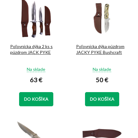
ý
d
p
u
i
k
s
t
p
o
r
v
o
Poľovnícka dýka 2 ks s
Poľovnícka dýka púzdrom
d
púzdrom JACK PYKE
JACKY PYKE Bushcraft
u
k
Priemerné
Priemerné
t
Na sklade
Na sklade
hodnotenie
hodnotenie
o
63 €
50 €
produktu
produktu
v
je
je
4,9
5,0
z
z
DO KOŠÍKA
DO KOŠÍKA
5
5
hviezdičiek.
hviezdičiek.