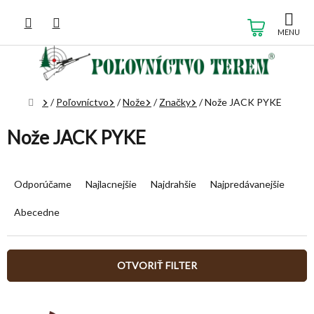
Prejsť
na
NÁKUP
obsah
KOŠÍK
Domov
/
Poľovníctvo
/
Nože
/
Značky
/
Nože JACK PYKE
Nože JACK PYKE
R
a
Odporúčame
Najlacnejšie
Najdrahšie
Najpredávanejšie
d
e
Abecedne
n
i
e
OTVORIŤ FILTER
p
r
V
o