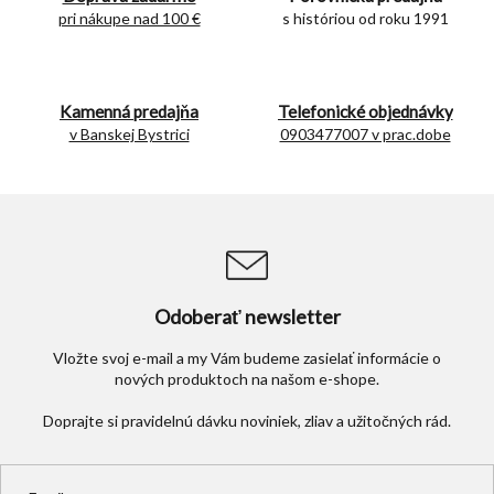
c
pri nákupe nad 100 €
s históriou od roku 1991
i
e
p
r
Kamenná predajňa
Telefonické objednávky
v
v Banskej Bystrici
0903477007 v prac.dobe
k
y
v
ý
p
i
s
u
Odoberať newsletter
Vložte svoj e-mail a my Vám budeme zasielať informácie o
nových produktoch na našom e-shope.