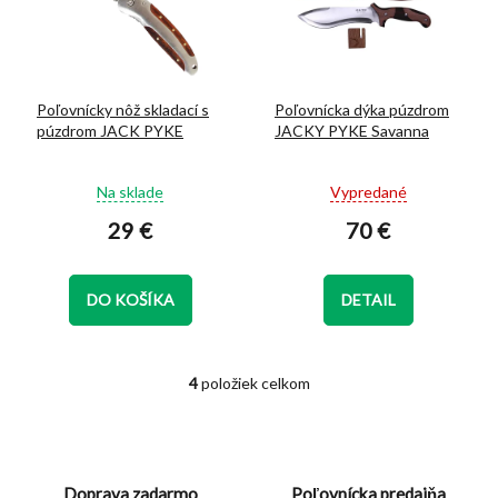
Poľovnícky nôž skladací s
Poľovnícka dýka púzdrom
púzdrom JACK PYKE
JACKY PYKE Savanna
Priemerné
Priemerné
Na sklade
Vypredané
hodnotenie
hodnotenie
29 €
70 €
produktu
produktu
je
je
5,0
5,0
z
z
DO KOŠÍKA
DETAIL
5
5
hviezdičiek.
hviezdičiek.
4
položiek celkom
O
v
l
á
d
Doprava zadarmo
Poľovnícka predajňa
a