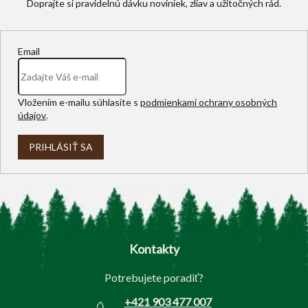
Email
Vložením e-mailu súhlasíte s
podmienkami ochrany osobných
údajov
.
PRIHLÁSIŤ SA
Z
á
p
Kontakty
ä
t
Potrebujete poradiť?
i
e
+421 903 477 007