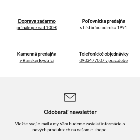
l
á
d
Doprava zadarmo
Poľovnícka predajňa
a
c
pri nákupe nad 100 €
s históriou od roku 1991
i
e
p
r
Kamenná predajňa
Telefonické objednávky
v
v Banskej Bystrici
0903477007 v prac.dobe
k
y
v
ý
p
i
s
u
Odoberať newsletter
Vložte svoj e-mail a my Vám budeme zasielať informácie o
nových produktoch na našom e-shope.