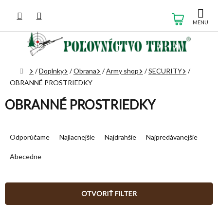
Prejsť
na
NÁKUP
obsah
KOŠÍK
Domov
/
Doplnky
/
Obrana
/
Army shop
/
SECURITY
/
OBRANNÉ PROSTRIEDKY
OBRANNÉ PROSTRIEDKY
R
a
Odporúčame
Najlacnejšie
Najdrahšie
Najpredávanejšie
d
e
Abecedne
n
i
e
OTVORIŤ FILTER
p
r