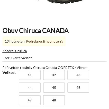
Obuv Chiruca CANADA
Priemerné
13 hodnotení
Podrobnosti hodnotenia
hodnotenie
produktu
Značka:
Chiruca
je
Kód:
Zvoľte variant
5,0
z
Poľovnícke topánky Chiruca Canada GORETEX / Vibram
5
Veľkosť
hviezdičiek.
41
42
43
44
45
46
47
48