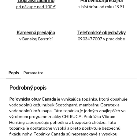
Doprava zadarmo
Poľovnícka predajňa
pri nákupe nad 100 €
s históriou od roku 1991
Kamenná predajňa
Telefonické objednávky
v Banskej Bystrici
0903477007 v prac.dobe
Popis
Parametre
Podrobný popis
Poľovnícka obuv Canada
je vynikajúca topánka, ktorá obsahuje
vodoodolnú kožu nubuk Scotchgard, membránu Goretex a
vodoodolnú kožu napa. Táto topánka je jedným z najlepších vo
výrobnom programe značky CHIRUCA. Podrážka Vibram
Hunting zabezpečuje pohodlnú a bezpečnú chôdzu. Táto
topánka je dostatočne vysoká a preto poskytuje bezpečnú
fixáciu nohy. Topánky Canada sú nepremokavé s vysokou