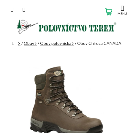
Prejsť
na
NÁKUP
obsah
KOŠÍK
Domov
/
Obuv
/
Obuv poľovnícka
/
Obuv Chiruca CANADA