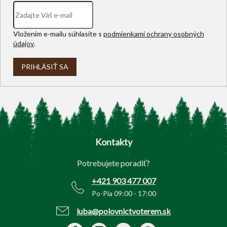
Vložením e-mailu súhlasíte s
podmienkami ochrany osobných
údajov
.
PRIHLÁSIŤ SA
Z
á
p
Kontakty
ä
t
Potrebujete poradiť?
i
e
+421 903 477 007
Po-Pia 09:00 - 17:00
luba@polovnictvoterem.sk