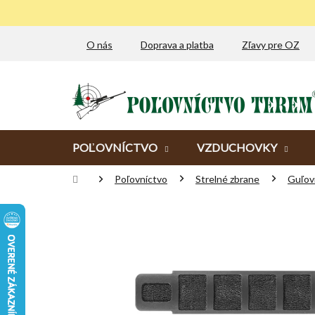
Prejsť
na
obsah
O nás
Doprava a platba
Zľavy pre OZ
POĽOVNÍCTVO
VZDUCHOVKY
Domov
Poľovníctvo
Strelné zbrane
Guľov