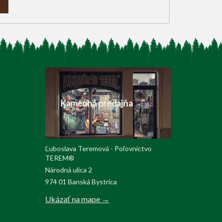
A
Kamenná predajňa
Ľuboslava Teremová - Poľovnictvo
TEREM®
Národná ulica 2
974 01 Banská Bystrica
Ukázať na mape →