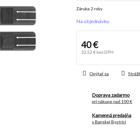
je
5,0
Záruka 2 roky
z
5
Na objednávku
hviezdičiek.
40 €
32,52 € bez DPH
Jednotková
cena:
Opýtať sa
Stráži
Doprava zadarmo
pri nákupe nad 100 €
Kamenná predajňa
v Banskej Bystrici