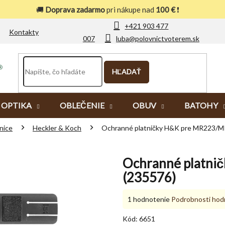
🚚
Doprava zadarmo
pri nákupe nad
100 €
❗
+421 903 477
Kontakty
007
luba@polovnictvoterem.sk
HĽADAŤ
OPTIKA
OBLEČENIE
OBUV
BATOHY
nice
Heckler & Koch
Ochranné platničky H&K pre MR223/M
Ochranné platn
(235576)
Priemerné
1 hodnotenie
Podrobnosti hod
hodnotenie
produktu
Kód:
6651