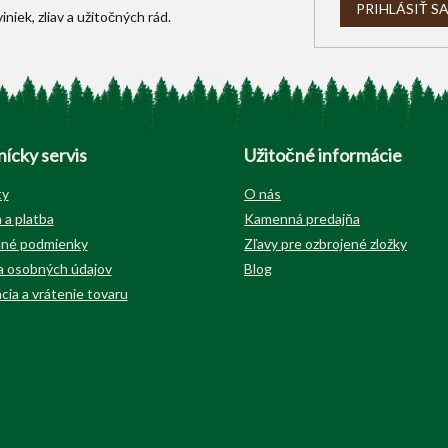
PRIHLÁSIŤ S
ícky servis
Užitočné informácie
ty
O nás
 a platba
Kamenná predajňa
né podmienky
Zľavy pre ozbrojené zložky
 osobných údajov
Blog
cia a vrátenie tovaru