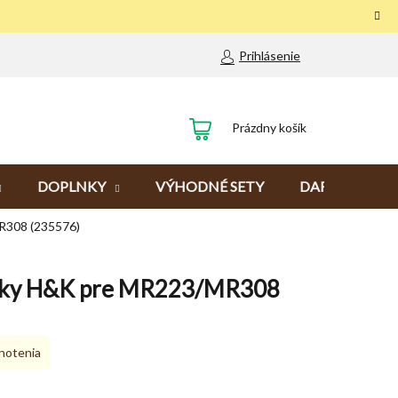
Prihlásenie
NÁKUPNÝ
Prázdny košík
KOŠÍK
DOPLNKY
VÝHODNÉ SETY
DARČEKY
R308 (235576)
ičky H&K pre MR223/MR308
notenia