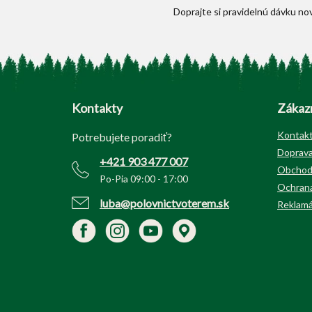
Z
á
p
Kontakty
Zákazn
ä
t
Kontak
Potrebujete poradiť?
i
Doprava
+421 903 477 007
e
Obchod
Po-Pia 09:00 - 17:00
Ochrana
luba@polovnictvoterem.sk
Reklamá