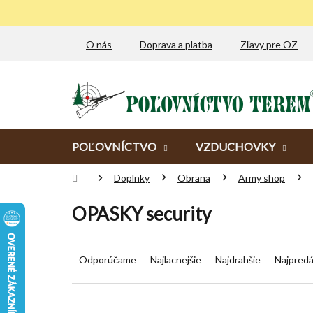
Prejsť
na
obsah
O nás
Doprava a platba
Zľavy pre OZ
POĽOVNÍCTVO
VZDUCHOVKY
Domov
Doplnky
Obrana
Army shop
OPASKY security
R
a
Odporúčame
Najlacnejšie
Najdrahšie
Najpredá
d
e
n