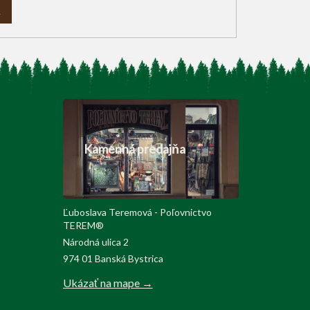
A
Kamenná predajňa
Ľuboslava Teremová - Poľovnictvo
TEREM®
Národná ulica 2
974 01 Banská Bystrica
Ukázať na mape →