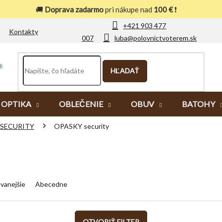
🚚
Doprava zadarmo
pri nákupe nad
100 €
❗
+421 903 477
Kontakty
007
luba@polovnictvoterem.sk
HĽADAŤ
OPTIKA
OBLEČENIE
OBUV
BATOHY
SECURITY
OPASKY security
vanejšie
Abecedne
OTVORIŤ FILTER