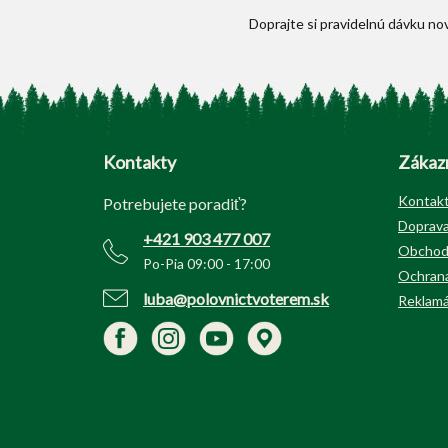
Z
á
p
Kontakty
Zákazn
ä
t
Kontak
Potrebujete poradiť?
i
Doprava
+421 903 477 007
e
Obchod
Po-Pia 09:00 - 17:00
Ochrana
luba@polovnictvoterem.sk
Reklamá