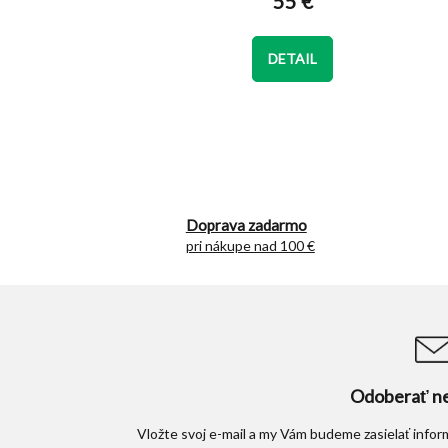
55 €
je
5,0
z
DETAIL
5
hviezdičiek.
Doprava zadarmo
pri nákupe nad 100 €
Odoberať ne
Vložte svoj e-mail a my Vám budeme zasielať info