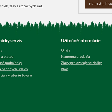
i
PRIHLÁSIŤ S
s
u
ícky servis
Užitočné informácie
ty
O nás
 a platba
Kamenná predajňa
né podmienky
Zľavy pre ozbrojené zložky
 osobných údajov
Blog
cia a vrátenie tovaru