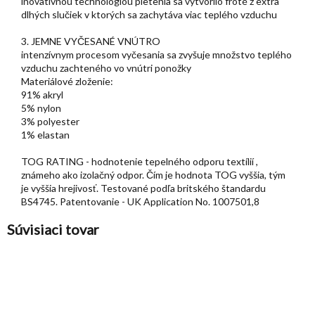
inovatívnou technológiou pletenia sa vytvorilo froté z extra
dlhých slučiek v ktorých sa zachytáva viac teplého vzduchu
3. JEMNE VYČESANÉ VNÚTRO
intenzívnym procesom vyčesania sa zvyšuje množstvo teplého
vzduchu zachteného vo vnútri ponožky
Materiálové zloženie:
91% akryl
5% nylon
3% polyester
1% elastan
TOG RATING - hodnotenie tepelného odporu textílií ,
známeho ako izolačný odpor. Čím je hodnota TOG vyššia, tým
je vyššia hrejivosť. Testované podľa britského štandardu
BS4745. Patentovanie - UK Application No. 1007501,8
Súvisiaci tovar