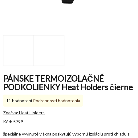
PÁNSKE TERMOIZOLAČNÉ
PODKOLIENKY Heat Holders čierne
Priemerné
11 hodnotení
Podrobnosti hodnotenia
hodnotenie
produktu
Značka:
Heat Holders
je
Kód:
5799
5,0
z
špeciálne vyvinuté vlákna poskytujú výbornú izoláciu proti chladu s
5