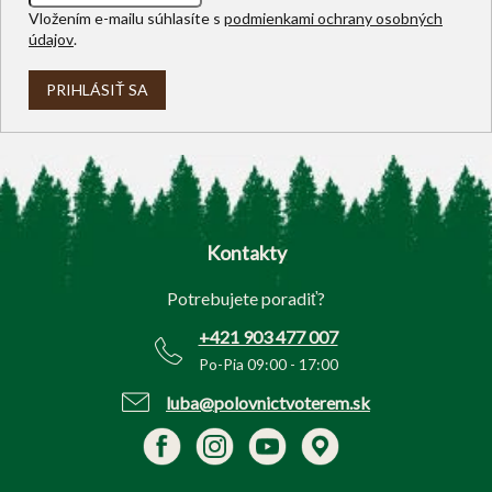
Vložením e-mailu súhlasíte s
podmienkami ochrany osobných
údajov
.
PRIHLÁSIŤ SA
Z
á
p
Kontakty
ä
t
Potrebujete poradiť?
i
e
+421 903 477 007
Po-Pia 09:00 - 17:00
luba@polovnictvoterem.sk