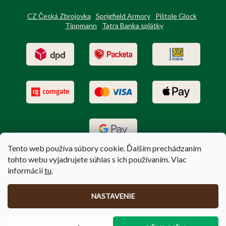
CZ Česká Zbrojovka
Sprigfield Armory
Pištole Glock
Tippmann
Tatra Banka splátky
Tento web používa súbory cookie. Ďalším prechádzaním
tohto webu vyjadrujete súhlas s ich používaním. Viac
informácií
tu
.
Vytvoril Shoptet
|
Upravil Balkys
NASTAVENIE
Copyright 2026
PoľovníctvoTerem.sk
. Všetky práva vyhradené.