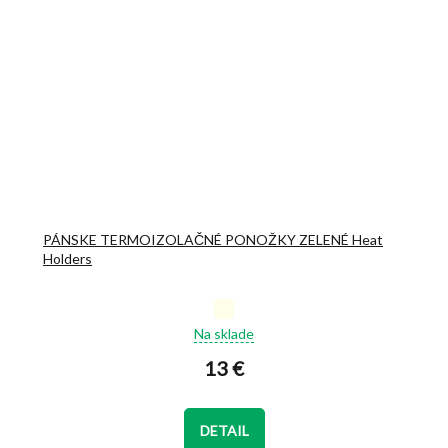
PÁNSKE TERMOIZOLAČNÉ PONOŽKY ZELENÉ Heat
Holders
Priemerné
Na sklade
hodnotenie
produktu
13 €
je
5,0
z
DETAIL
5