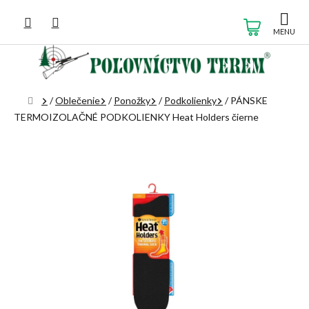
Prejsť
na
NÁKUP
obsah
KOŠÍK
Domov
/
Oblečenie
/
Ponožky
/
Podkolienky
/
PÁNSKE
TERMOIZOLAČNÉ PODKOLIENKY Heat Holders čierne