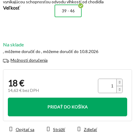
vynikajúcou schopnosťou odvodu vlhkosti od chodidla
hviezdičiek.
Veľkosť
39 - 46
Na sklade
10.8.2026
Možnosti doručenia
18 €
14,63 € bez DPH
Jednotková
cena:
PRIDAŤ DO KOŠÍKA
Opýtať sa
Strážiť
Zdieľať