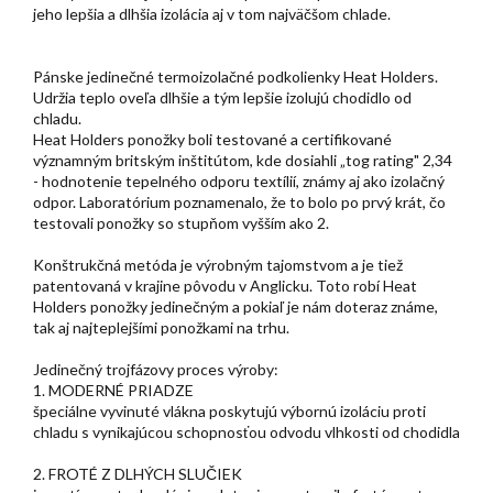
jeho lepšia a dlhšia izolácia aj v tom najväčšom chlade.
Pánske jedinečné termoizolačné podkolienky Heat Holders.
Udržia teplo oveľa dlhšie a tým lepšie izolujú chodidlo od
chladu.
Heat Holders ponožky boli testované a certifikované
významným britským inštitútom, kde dosiahli „tog rating" 2,34
- hodnotenie tepelného odporu textílií, známy aj ako izolačný
odpor. Laboratórium poznamenalo, že to bolo po prvý krát, čo
testovali ponožky so stupňom vyšším ako 2.
Konštrukčná metóda je výrobným tajomstvom a je tiež
patentovaná v krajine pôvodu v Anglicku. Toto robí Heat
Holders ponožky jedinečným a pokiaľ je nám doteraz známe,
tak aj najteplejšími ponožkami na trhu.
Jedinečný trojfázovy proces výroby:
1. MODERNÉ PRIADZE
špeciálne vyvinuté vlákna poskytujú výbornú izoláciu proti
chladu s vynikajúcou schopnosťou odvodu vlhkosti od chodidla
2. FROTÉ Z DLHÝCH SLUČIEK