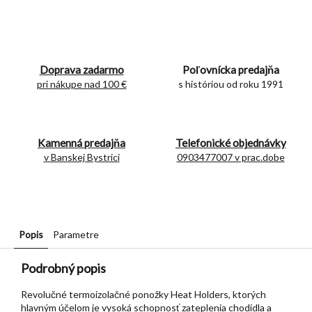
Doprava zadarmo
Poľovnícka predajňa
pri nákupe nad 100 €
s históriou od roku 1991
Kamenná predajňa
Telefonické objednávky
v Banskej Bystrici
0903477007 v prac.dobe
Popis
Parametre
Podrobný popis
Revolučné termoizolačné ponožky Heat Holders, ktorých
hlavným účelom je vysoká schopnosť zateplenia chodidla a