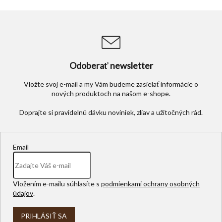
v
ý
p
i
s
u
Odoberať newsletter
Vložte svoj e-mail a my Vám budeme zasielať informácie o
nových produktoch na našom e-shope.
Email
Vložením e-mailu súhlasíte s
podmienkami ochrany osobných
údajov
.
PRIHLÁSIŤ SA