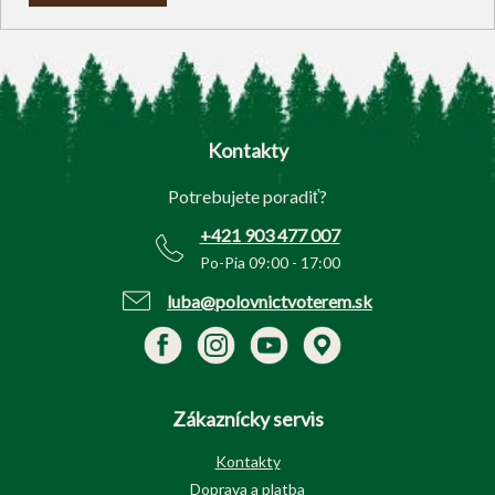
Z
á
p
Kontakty
ä
t
Potrebujete poradiť?
i
e
+421 903 477 007
Po-Pia 09:00 - 17:00
luba@polovnictvoterem.sk
Zákaznícky servis
Kontakty
Doprava a platba