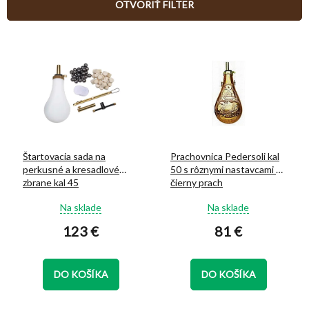
OTVORIŤ FILTER
p
r
V
o
ý
d
p
u
i
k
s
t
p
o
r
v
o
Štartovacia sada na
Prachovnica Pedersoli kal
d
perkusné a kresadlové
50 s rôznymi nastavcami na
u
zbrane kal 45
čierny prach
k
Priemerné
Priemerné
t
Na sklade
Na sklade
hodnotenie
hodnotenie
o
123 €
81 €
produktu
produktu
v
je
je
5,0
5,0
z
z
DO KOŠÍKA
DO KOŠÍKA
5
5
hviezdičiek.
hviezdičiek.