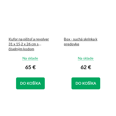
Kufor na pištoľ a revolver
Box - suchá skrinka k
31 x 15,2 x 26 cm s
predovke
číselným kodom
Priemerné
Priemerné
Na sklade
Na sklade
hodnotenie
hodnotenie
65 €
62 €
produktu
produktu
je
je
4,9
5,0
z
z
DO KOŠÍKA
DO KOŠÍKA
5
5
hviezdičiek.
hviezdičiek.