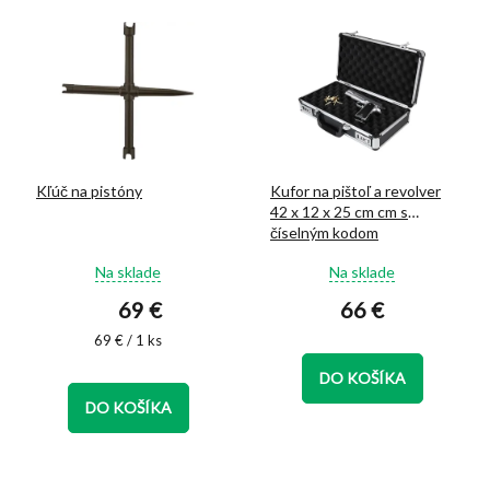
Kľúč na pistóny
Kufor na pištoľ a revolver
42 x 12 x 25 cm cm s
číselným kodom
Priemerné
Priemerné
Na sklade
Na sklade
hodnotenie
hodnotenie
69 €
66 €
produktu
produktu
je
je
Jednotková
69 € / 1 ks
5,0
5,0
cena:
z
z
DO KOŠÍKA
5
5
DO KOŠÍKA
hviezdičiek.
hviezdičiek.