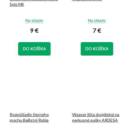
Solo Mil
Priemerné
Priemerné
Na sklade
Na sklade
hodnotenie
hodnotenie
9 €
7 €
produktu
produktu
je
je
5,0
5,0
z
z
DO KOŠÍKA
DO KOŠÍKA
5
5
hviezdičiek.
hviezdičiek.
Rozpúšťadlo čierneho
Weaver lišta dvojdielná na
prachu Ballistol Robla
perkusné pušky ARDESA