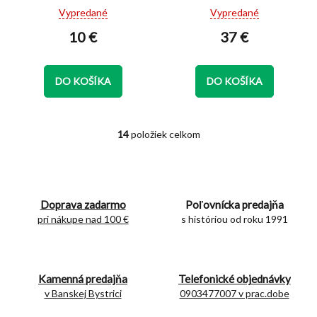
Priemerné
Priemerné
Vypredané
Vypredané
hodnotenie
hodnotenie
10 €
37 €
produktu
produktu
je
je
5,0
5,0
z
z
DO KOŠÍKA
DO KOŠÍKA
5
5
hviezdičiek.
hviezdičiek.
14
položiek celkom
O
v
l
á
d
Doprava zadarmo
Poľovnícka predajňa
a
c
pri nákupe nad 100 €
s históriou od roku 1991
i
e
p
r
Kamenná predajňa
Telefonické objednávky
v
v Banskej Bystrici
0903477007 v prac.dobe
k
y