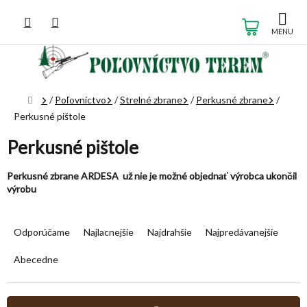
Prejsť
na
NÁKUP
obsah
KOŠÍK
Domov
/
Poľovníctvo
/
Strelné zbrane
/
Perkusné zbrane
/
Perkusné pištole
Perkusné pištole
Perkusné zbrane ARDESA už nie je možné objednať výrobca ukončil
výrobu
R
a
Odporúčame
Najlacnejšie
Najdrahšie
Najpredávanejšie
d
e
Abecedne
n
i
e