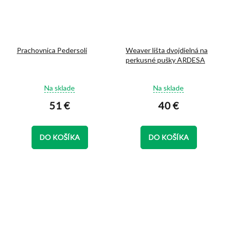
Prachovnica Pedersoli
Weaver lišta dvojdielná na
perkusné pušky ARDESA
Priemerné
Priemerné
Na sklade
Na sklade
hodnotenie
hodnotenie
51 €
40 €
produktu
produktu
je
je
5,0
5,0
z
z
DO KOŠÍKA
DO KOŠÍKA
5
5
hviezdičiek.
hviezdičiek.