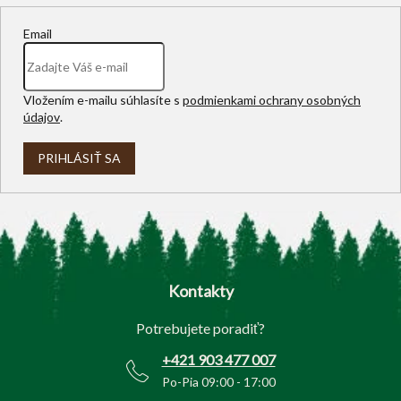
Email
Vložením e-mailu súhlasíte s
podmienkami ochrany osobných
údajov
.
PRIHLÁSIŤ SA
Z
á
p
Kontakty
ä
t
Potrebujete poradiť?
i
e
+421 903 477 007
Po-Pia 09:00 - 17:00