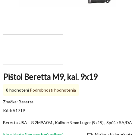
Pištol Beretta M9, kal. 9x19
Priemerné
8 hodnotení
Podrobnosti hodnotenia
hodnotenie
produktu
Značka:
Beretta
je
Kód:
51719
5,0
z
Beretta USA - J92M9A0M , Kaliber: 9mm Luger (9x19) , Spúšť: SA/DA
5
hviezdičiek.
Na sklade (len osobný odber)
Možnosti doručenia