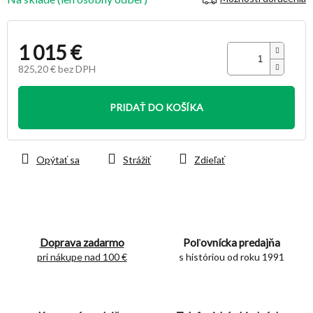
1 015 €
825,20 € bez DPH
Jednotková
cena:
PRIDAŤ DO KOŠÍKA
Opýtať sa
Strážiť
Zdieľať
Doprava zadarmo
Poľovnícka predajňa
pri nákupe nad 100 €
s históriou od roku 1991