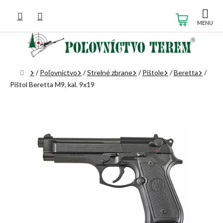
Prejsť
na
NÁKUP
obsah
KOŠÍK
Domov
/
Poľovníctvo
/
Strelné zbrane
/
Pištole
/
Beretta
/
Pištol Beretta M9, kal. 9x19