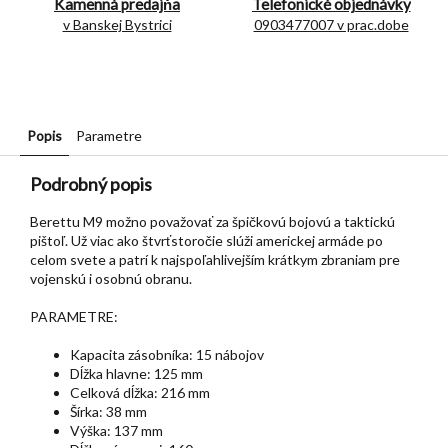
Kamenná predajňa
Telefonické objednávky
v Banskej Bystrici
0903477007 v prac.dobe
Popis
Parametre
Podrobný popis
Berettu M9 možno považovať za špičkovú bojovú a taktickú
pištoľ. Už viac ako štvrťstoročie slúži americkej armáde po
celom svete a patrí k najspoľahlivejším krátkym zbraniam pre
vojenskú i osobnú obranu.
PARAMETRE:
Kapacita zásobníka: 15 nábojov
Dĺžka hlavne: 125 mm
Celková dĺžka: 216 mm
Šírka: 38 mm
Výška: 137 mm