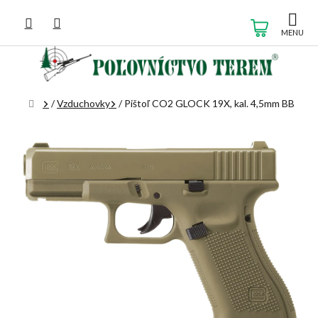
Prejsť
na
NÁKUP
obsah
KOŠÍK
Domov
/
Vzduchovky
/
Pištoľ CO2 GLOCK 19X, kal. 4,5mm BB