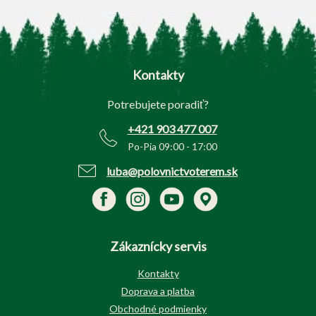
Z
á
p
Kontakty
ä
t
Potrebujete poradiť?
i
e
+421 903 477 007
Po-Pia 09:00 - 17:00
luba@polovnictvoterem.sk
Zákaznícky servis
Kontakty
Doprava a platba
Obchodné podmienky