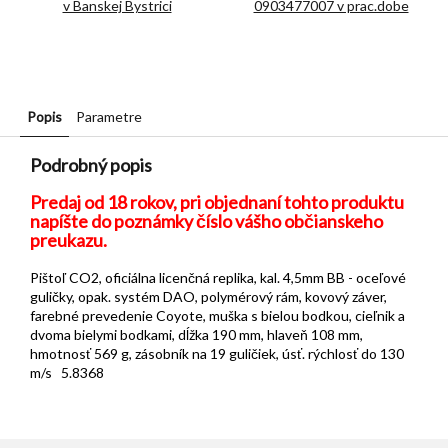
v Banskej Bystrici
0903477007 v prac.dobe
Popis
Parametre
Podrobný popis
Predaj od 18 rokov, pri objednaní tohto produktu
napíšte do poznámky číslo vášho občianskeho
preukazu.
Pištoľ CO2, oficiálna licenčná replika, kal. 4,5mm BB - oceľové
guličky, opak. systém DAO, polymérový rám, kovový záver,
farebné prevedenie Coyote, muška s bielou bodkou, cieľnik a
dvoma bielymi bodkami, dĺžka 190 mm, hlaveň 108 mm,
hmotnosť 569 g, zásobník na 19 guličiek, úsť. rýchlosť do 130
m/s 5.8368