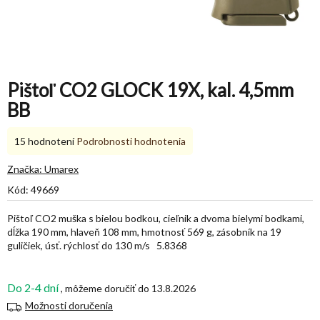
Pištoľ CO2 GLOCK 19X, kal. 4,5mm
BB
Priemerné
15 hodnotení
Podrobnosti hodnotenia
hodnotenie
produktu
Značka:
Umarex
je
Kód:
49669
4,7
z
Pištoľ CO2
muška s bielou bodkou, cieľnik a dvoma bielymi bodkami,
5
dĺžka 190 mm, hlaveň 108 mm, hmotnosť 569 g, zásobník na 19
hviezdičiek.
guličiek, úsť. rýchlosť do 130 m/s 5.8368
Do 2-4 dní
13.8.2026
Možnosti doručenia