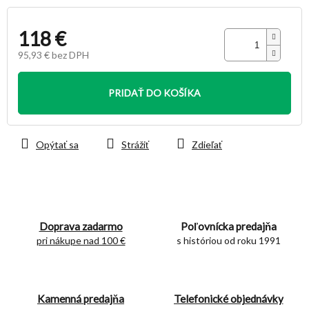
118 €
95,93 € bez DPH
Jednotková
cena:
PRIDAŤ DO KOŠÍKA
Opýtať sa
Strážiť
Zdieľať
Doprava zadarmo
Poľovnícka predajňa
pri nákupe nad 100 €
s históriou od roku 1991
Kamenná predajňa
Telefonické objednávky