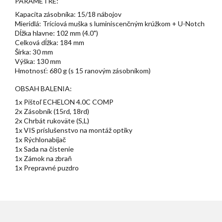
PARAMETRE:
Kapacita zásobníka: 15/18 nábojov
Mieridlá: Tríciová muška s luminiscenčným krúžkom + U-Notch
Dĺžka hlavne: 102 mm (4.0")
Celková dĺžka: 184 mm
Šírka: 30 mm
Výška: 130 mm
Hmotnosť: 680 g (s 15 ranovým zásobníkom)
OBSAH BALENIA:
1x Pištoľ ECHELON 4.0C COMP
2x Zásobník (15rd, 18rd)
2x Chrbát rukoväte (S,L)
1x VIS príslušenstvo na montáž optiky
1x Rýchlonabíjač
1x Sada na čistenie
1x Zámok na zbraň
1x Prepravné puzdro