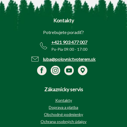
Z
á
p
Kontakty
ä
t
Potrebujete poradiť?
i
e
+421 903 477 007
Po-Pia 09:00 - 17:00
luba@polovnictvoterem.sk
Zákaznícky servis
Kontakty
Doprava a platba
Obchodné podmienky
Ochrana osobných údajov