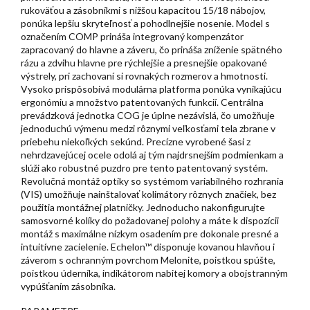
rukoväťou a zásobníkmi s nižšou kapacitou 15/18 nábojov,
ponúka lepšiu skryteľnosť a pohodlnejšie nosenie. Model s
označením COMP prináša integrovaný kompenzátor
zapracovaný do hlavne a záveru, čo prináša zníženie spätného
rázu a zdvihu hlavne pre rýchlejšie a presnejšie opakované
výstrely, pri zachovaní si rovnakých rozmerov a hmotnosti.
Vysoko prispôsobivá modulárna platforma ponúka vynikajúcu
ergonómiu a množstvo patentovaných funkcií. Centrálna
prevádzková jednotka COG je úplne nezávislá, čo umožňuje
jednoduchú výmenu medzi rôznymi veľkosťami tela zbrane v
priebehu niekoľkých sekúnd. Precízne vyrobené šasi z
nehrdzavejúcej ocele odolá aj tým najdrsnejším podmienkam a
slúži ako robustné puzdro pre tento patentovaný systém.
Revolučná montáž optiky so systémom variabilného rozhrania
(VIS) umožňuje nainštalovať kolimátory rôznych značiek, bez
použitia montážnej platničky. Jednoducho nakonfigurujte
samosvorné kolíky do požadovanej polohy a máte k dispozícii
montáž s maximálne nízkym osadením pre dokonale presné a
intuitívne zacielenie. Echelon™ disponuje kovanou hlavňou i
záverom s ochranným povrchom Melonite, poistkou spúšte,
poistkou úderníka, indikátorom nabitej komory a obojstranným
vypúšťaním zásobníka.