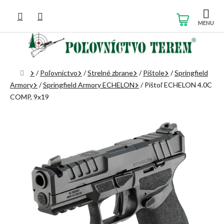
Prejsť
na
NÁKUP
obsah
KOŠÍK
Domov
/
Poľovníctvo
/
Strelné zbrane
/
Pištole
/
Springfield
Armory
/
Springfield Armory ECHELON
/
Pištoľ ECHELON 4.0C
COMP, 9x19