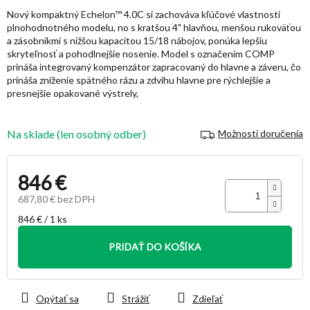
hviezdičiek.
Nový kompaktný Echelon™ 4.0C si zachováva kľúčové vlastnosti
plnohodnotného modelu, no s kratšou 4" hlavňou, menšou rukoväťou
a zásobníkmi s nižšou kapacitou 15/18 nábojov, ponúka lepšiu
skryteľnosť a pohodlnejšie nosenie. Model s označením COMP
prináša integrovaný kompenzátor zapracovaný do hlavne a záveru, čo
prináša zníženie spätného rázu a zdvihu hlavne pre rýchlejšie a
presnejšie opakované výstrely,
Na sklade (len osobný odber)
Možnosti doručenia
846 €
687,80 € bez DPH
Jednotková
846 € / 1 ks
cena:
PRIDAŤ DO KOŠÍKA
Opýtať sa
Strážiť
Zdieľať