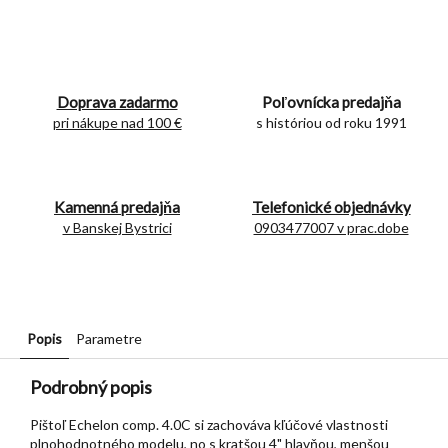
Doprava zadarmo
Poľovnícka predajňa
pri nákupe nad 100 €
s históriou od roku 1991
Kamenná predajňa
Telefonické objednávky
v Banskej Bystrici
0903477007 v prac.dobe
Popis
Parametre
Podrobný popis
Pištoľ Echelon comp. 4.0C si zachováva kľúčové vlastnosti
plnohodnotného modelu, no s kratšou 4" hlavňou, menšou