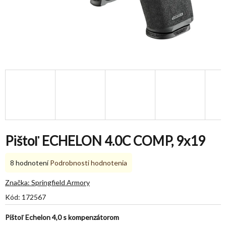
Pištoľ ECHELON 4.0C COMP, 9x19
Priemerné
8 hodnotení
Podrobnosti hodnotenia
hodnotenie
produktu
Značka:
Springfield Armory
je
Kód:
172567
5,0
z
Pištoľ Echelon 4,0 s kompenzátorom
5