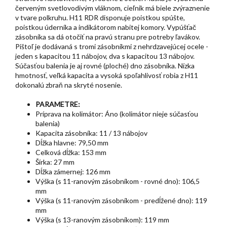
červeným svetlovodivým vláknom, cieľnik má biele zvýraznenie
v tvare polkruhu. H11 RDR disponuje poistkou spúšte,
poistkou úderníka a indikátorom nabitej komory. Vypúšťač
zásobníka sa dá otočiť na pravú stranu pre potreby ľavákov.
Pištoľ je dodávaná s tromi zásobníkmi z nehrdzavejúcej ocele -
jeden s kapacitou 11 nábojov, dva s kapacitou 13 nábojov.
Súčasťou balenia je aj rovné (ploché) dno zásobníka. Nízka
hmotnosť, veľká kapacita a vysoká spoľahlivosť robia z H11
dokonalú zbraň na skryté nosenie.
PARAMETRE:
Príprava na kolimátor: Áno (kolimátor nieje súčasťou
balenia)
Kapacita zásobníka: 11 / 13 nábojov
Dĺžka hlavne: 79,50 mm
Celková dĺžka: 153 mm
Šírka: 27 mm
Dĺžka zámernej: 126 mm
Výška (s 11-ranovým zásobníkom - rovné dno): 106,5
mm
Výška (s 11-ranovým zásobníkom - predĺžené dno): 119
mm
Výška (s 13-ranovým zásobníkom): 119 mm