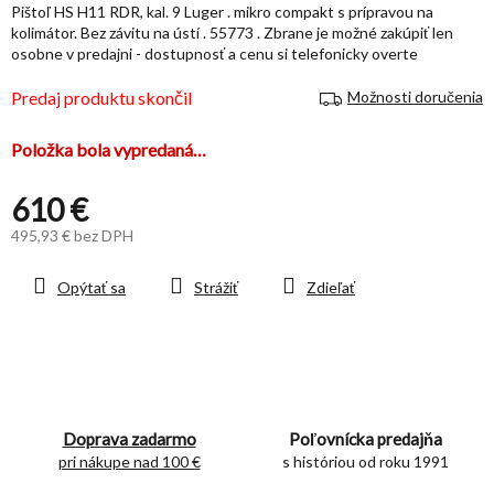
Pištoľ HS H11 RDR, kal. 9 Luger . mikro compakt s prípravou na
5
kolimátor. Bez závitu na ústí . 55773 . Zbrane je možné zakúpiť len
hviezdičiek.
osobne v predajni - dostupnosť a cenu si telefonicky overte
Predaj produktu skončil
Možnosti doručenia
Položka bola vypredaná…
610 €
495,93 € bez DPH
Jednotková
cena:
Opýtať sa
Strážiť
Zdieľať
Doprava zadarmo
Poľovnícka predajňa
pri nákupe nad 100 €
s históriou od roku 1991