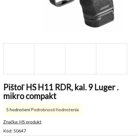
Pištoľ HS H11 RDR, kal. 9 Luger .
mikro compakt
Priemerné
5 hodnotení
Podrobnosti hodnotenia
hodnotenie
produktu
Značka:
HS produkt
je
Kód:
50647
5,0
z