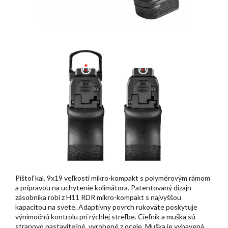
Pištoľ kal. 9x19 veľkosti mikro-kompakt s polymérovým rámom
a prípravou na uchytenie kolimátora. Patentovaný dizajn
zásobníka robí z H11 RDR mikro-kompakt s najvyššou
kapacitou na svete. Adaptívny povrch rukoväte poskytuje
výnimočnú kontrolu pri rýchlej streľbe. Cieľnik a muška sú
stranovo nastaviteľné, vyrobené z ocele. Muška je vybavená