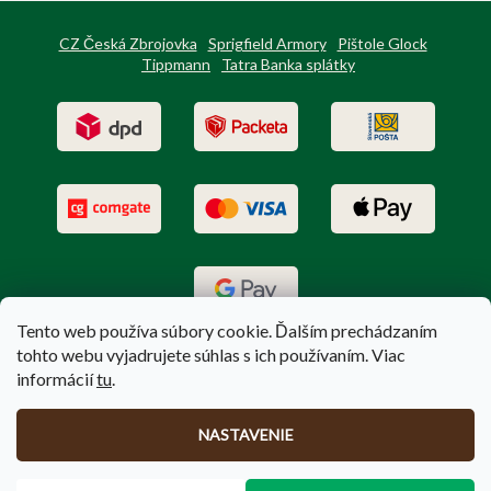
CZ Česká Zbrojovka
Sprigfield Armory
Pištole Glock
Tippmann
Tatra Banka splátky
Tento web používa súbory cookie. Ďalším prechádzaním
tohto webu vyjadrujete súhlas s ich používaním. Viac
informácií
tu
.
Vytvoril Shoptet
|
Upravil Balkys
NASTAVENIE
Copyright 2026
PoľovníctvoTerem.sk
. Všetky práva vyhradené.