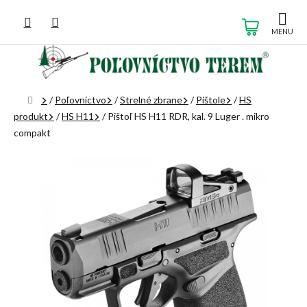
Prejsť
na
NÁKUP
obsah
KOŠÍK
Domov
/
Poľovníctvo
/
Strelné zbrane
/
Pištole
/
HS
produkt
/
HS H11
/
Pištoľ HS H11 RDR, kal. 9 Luger . mikro
compakt