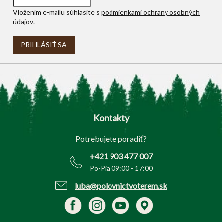
Vložením e-mailu súhlasíte s
podmienkami ochrany osobných
údajov
.
PRIHLÁSIŤ SA
Z
á
p
Kontakty
ä
t
Potrebujete poradiť?
i
e
+421 903 477 007
Po-Pia 09:00 - 17:00
luba@polovnictvoterem.sk