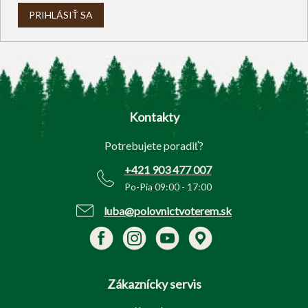
PRIHLÁSIŤ SA
Z
á
p
Kontakty
ä
t
Potrebujete poradiť?
i
e
+421 903 477 007
Po-Pia 09:00 - 17:00
luba@polovnictvoterem.sk
Zákaznícky servis