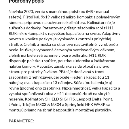
Podrobný popis
Novinka 2023, verzia s manuálnou poistkou (MS - manual
safety). Pištoľ kal. 9x19 veľkosti mikro-kompakt s polymérovým
rámom a prípravou na uchytenie kolimátora. Kolimátor nie je
súčasťou dodávky. Patentovaný dizajn zásobníka robí z H11
RDR mikro-kompakt s najvyššou kapacitou na svete. Adaptívny
povrch rukoväte poskytuje výnimočnú kontrolu pri rýchlej
streľbe. Cieľnik a muška sú stranovo nastaviteľné, vyrobené z
ocele. Muška je vybavená červeným svetlovodivým vláknom,
cieľnik má biele zvýraznenie v tvare polkruhu. H11 RDR
disponuje poistkou spúšte, poistkou úderníka a indikátorom
nabitej komory. Vypúšťač zásobníka sa dá otočiť na pravú
stranu pre potreby ľavákov. Pištoľ je dodávaná s tromi
zásobníkmi z nehrdzavejúcej ocele - jeden s kapacitou 11
nábojov, dva s kapacitou 13 nábojov. Súčasťou balenia je aj
rovné (ploché) dno zásobníka. Nízka hmotnosť, veľká kapacita a
vysoká spoľahlivosť robia z H11 dokonalú zbraň na skryté
nosenie. Kolimátory SHIELD SIGHTS, Leopold Delta Point,
JPoint, Tricijon MS03 & MS04 a Springfield HEX WASP sa
montujú priamo na zbraň bez použitia montážnej platničky.
PARAMETRE: