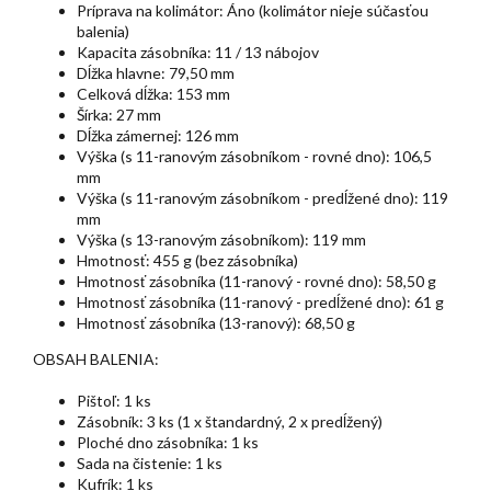
Príprava na kolimátor: Áno (kolimátor nieje súčasťou
balenia)
Kapacita zásobníka: 11 / 13 nábojov
Dĺžka hlavne: 79,50 mm
Celková dĺžka: 153 mm
Šírka: 27 mm
Dĺžka zámernej: 126 mm
Výška (s 11-ranovým zásobníkom - rovné dno): 106,5
mm
Výška (s 11-ranovým zásobníkom - predĺžené dno): 119
mm
Výška (s 13-ranovým zásobníkom): 119 mm
Hmotnosť: 455 g (bez zásobníka)
Hmotnosť zásobníka (11-ranový - rovné dno): 58,50 g
Hmotnosť zásobníka (11-ranový - predĺžené dno): 61 g
Hmotnosť zásobníka (13-ranový): 68,50 g
OBSAH BALENIA:
Pištoľ: 1 ks
Zásobník: 3 ks (1 x štandardný, 2 x predĺžený)
Ploché dno zásobníka: 1 ks
Sada na čistenie: 1 ks
Kufrík: 1 ks