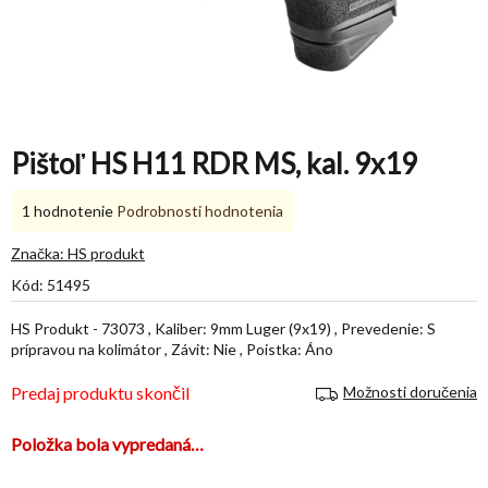
Pištoľ HS H11 RDR MS, kal. 9x19
Priemerné
1 hodnotenie
Podrobnosti hodnotenia
hodnotenie
produktu
Značka:
HS produkt
je
Kód:
51495
5,0
z
HS Produkt - 73073 , Kaliber: 9mm Luger (9x19) , Prevedenie: S
5
prípravou na kolimátor , Závit: Nie , Poistka: Áno
hviezdičiek.
Predaj produktu skončil
Možnosti doručenia
Položka bola vypredaná…