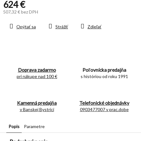
624 €
507,32 € bez DPH
Jednotková
cena:
Opýtať sa
Strážiť
Zdieľať
Doprava zadarmo
Poľovnícka predajňa
pri nákupe nad 100 €
s históriou od roku 1991
Kamenná predajňa
Telefonické objednávky
v Banskej Bystrici
0903477007 v prac.dobe
Popis
Parametre