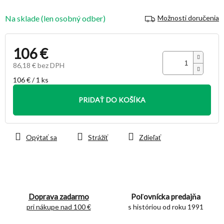
Na sklade (len osobný odber)
Možnosti doručenia
106 €
86,18 € bez DPH
Jednotková
106 € / 1 ks
cena:
PRIDAŤ DO KOŠÍKA
Opýtať sa
Strážiť
Zdieľať
Doprava zadarmo
Poľovnícka predajňa
pri nákupe nad 100 €
s históriou od roku 1991