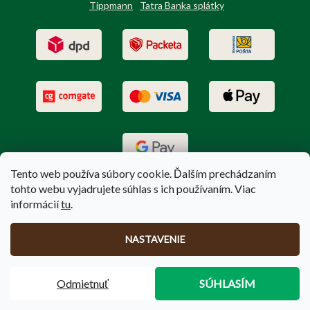
Tippmann
Tatra Banka splátky
Tento web používa súbory cookie. Ďalším prechádzaním
tohto webu vyjadrujete súhlas s ich používaním. Viac
informácií
tu
.
Vytvoril Shoptet
|
Upravil Balkys
NASTAVENIE
Copyright 2026
PoľovníctvoTerem.sk
. Všetky práva vyhradené.
Odmietnuť
SÚHLASÍM
Upraviť nastavenie cookies
🚚
Doprava zadarmo
pri nákupe nad
100 €
❗