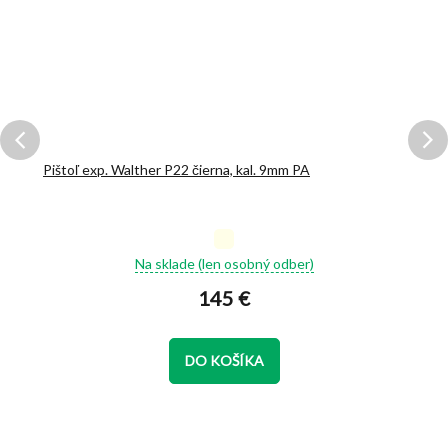
Pištoľ exp. Walther P22 čierna, kal. 9mm PA
Priemerné
Na sklade (len osobný odber)
hodnotenie
produktu
145 €
je
4,8
z
DO KOŠÍKA
5
hviezdičiek.