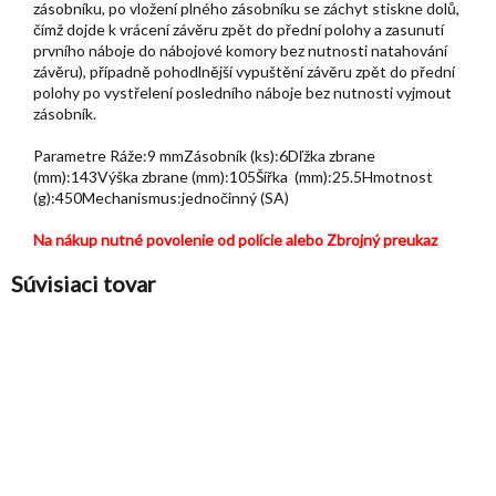
zásobníku, po vložení plného zásobníku se záchyt stiskne dolů,
čímž dojde k vrácení závěru zpět do přední polohy a zasunutí
prvního náboje do nábojové komory bez nutnosti natahování
závěru), případně pohodlnější vypuštění závěru zpět do přední
polohy po vystřelení posledního náboje bez nutnosti vyjmout
zásobník.
Parametre Ráže:9 mmZásobník (ks):6Dľžka zbrane
(mm):143Výška zbrane (mm):105Šířka (mm):25.5Hmotnost
(g):450Mechanismus:jednočinný (SA)
Na nákup nutné povolenie od polície alebo Zbrojný preukaz
Súvisiaci tovar