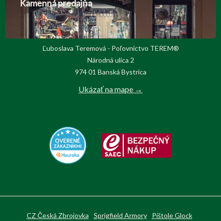
Kamenná predajňa
Ľuboslava Teremová - Poľovnictvo TEREM®
Národná ulica 2
974 01 Banská Bystrica
Ukázať na mape →
CZ Česká Zbrojovka
Sprigfield Armory
Pištole Glock