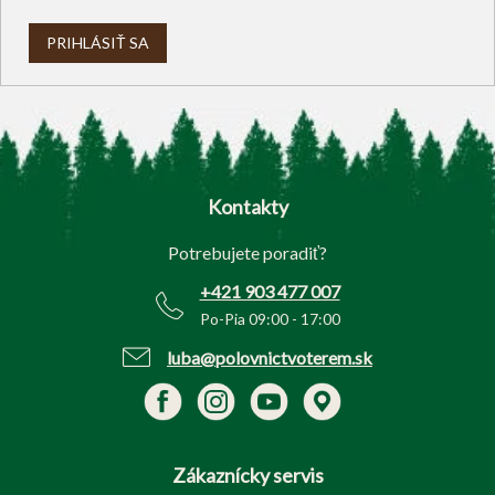
PRIHLÁSIŤ SA
Z
á
p
Kontakty
ä
t
Potrebujete poradiť?
i
e
+421 903 477 007
Po-Pia 09:00 - 17:00
luba@polovnictvoterem.sk
Zákaznícky servis