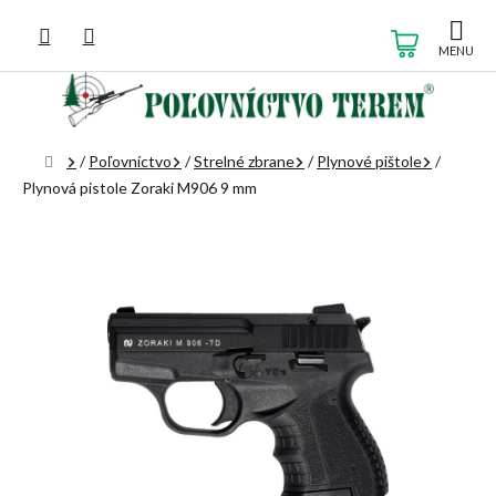
Prejsť
na
NÁKUP
obsah
KOŠÍK
Domov
/
Poľovníctvo
/
Strelné zbrane
/
Plynové pištole
/
Plynová pistole Zoraki M906 9 mm