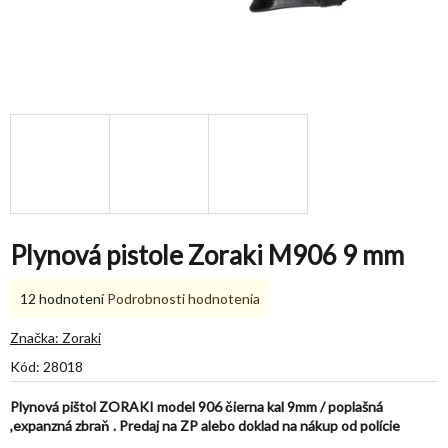
Plynová pistole Zoraki M906 9 mm
Priemerné
12 hodnotení
Podrobnosti hodnotenia
hodnotenie
produktu
Značka:
Zoraki
je
Kód:
28018
5,0
z
Plynová pištol ZORAKI model 906 čierna kal 9mm / poplašná
5
,expanzná zbraň . Predaj na ZP alebo doklad na nákup od polície
hviezdičiek.