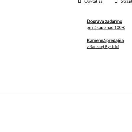
Opýtať sa
Stráži
Doprava zadarmo
pri nákupe nad 100 €
Kamenná predajňa
v Banskej Bystrici