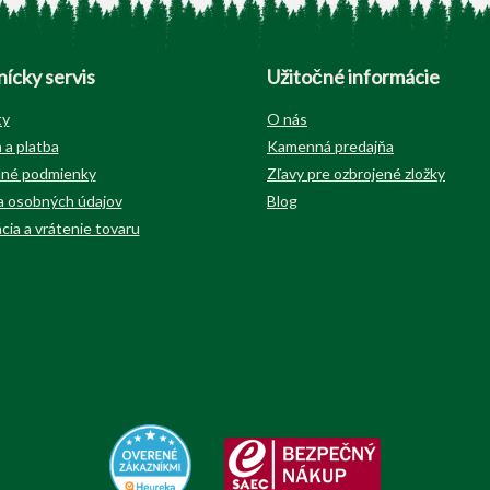
ícky servis
Užitočné informácie
ty
O nás
 a platba
Kamenná predajňa
né podmienky
Zľavy pre ozbrojené zložky
 osobných údajov
Blog
cia a vrátenie tovaru