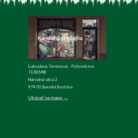
Kamenná predajňa
Ľuboslava Teremová - Poľovnictvo
TEREM®
Národná ulica 2
974 01 Banská Bystrica
Ukázať na mape →