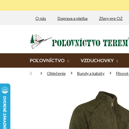
Prejsť
na
obsah
O nás
Doprava a platba
Zľavy pre OZ
POĽOVNÍCTVO
VZDUCHOVKY
Domov
Oblečenie
Bundy a kabáty
Flisov