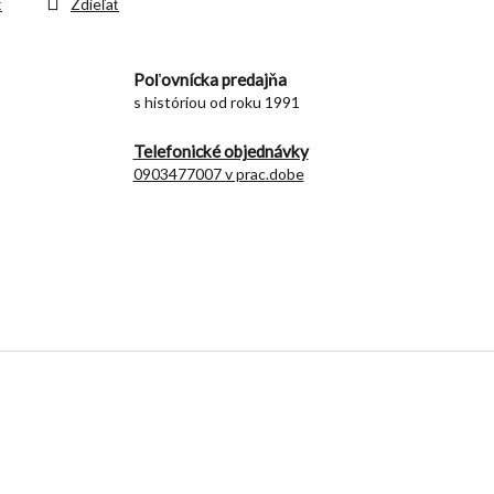
ť
Zdieľať
Poľovnícka predajňa
s históriou od roku 1991
Telefonické objednávky
0903477007 v prac.dobe