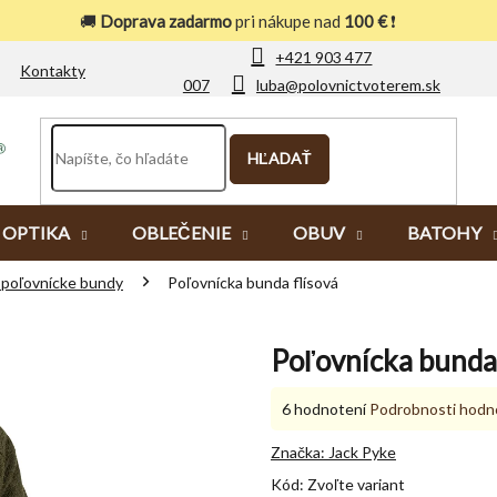
🚚
Doprava zadarmo
pri nákupe nad
100 €
❗
+421 903 477
Kontakty
007
luba@polovnictvoterem.sk
HĽADAŤ
OPTIKA
OBLEČENIE
OBUV
BATOHY
é poľovnícke bundy
Poľovnícka bunda flísová
Poľovnícka bunda 
Priemerné
6 hodnotení
Podrobnosti hodn
hodnotenie
produktu
Značka:
Jack Pyke
je
Kód:
Zvoľte variant
5,0