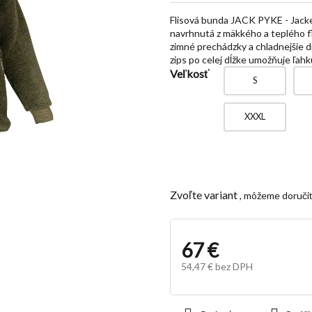
z
Flisová bunda JACK PYKE - Jacket
5
navrhnutá z mäkkého a teplého 
hviezdičiek.
zimné prechádzky a chladnejšie d
zips po celej dĺžke umožňuje ľahk
Veľkosť
S
XXXL
Zvoľte variant
67 €
54,47 € bez DPH
Jednotková
cena: