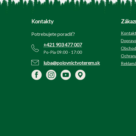
Z
á
p
Kontakty
Zákazn
ä
t
Kontak
Potrebujete poradiť?
i
Doprava
+421 903 477 007
e
Obchod
Po-Pia 09:00 - 17:00
Ochrana
luba@polovnictvoterem.sk
Reklamá