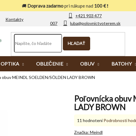
🚚
Doprava zadarmo
pri nákupe nad
100 €
❗
+421 903 477
Kontakty
007
luba@polovnictvoterem.sk
HĽADAŤ
OPTIKA
OBLEČENIE
OBUV
BATOHY
ka obuv MEINDL SOELDEN/SÖLDEN LADY BROWN
Poľovnícka obu
LADY BROWN
Priemerné
11 hodnotení
Podrobnosti hod
hodnotenie
produktu
Značka:
Meindl