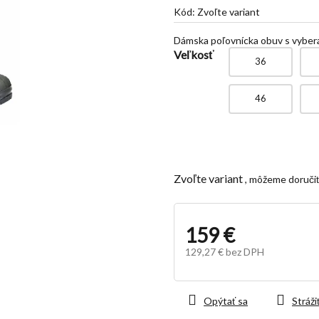
je
Kód:
Zvoľte variant
5,0
z
Dámska poľovnícka obuv s vyber
5
Veľkosť
hviezdičiek.
36
46
Zvoľte variant
159 €
129,27 € bez DPH
Jednotková
cena:
Opýtať sa
Stráži