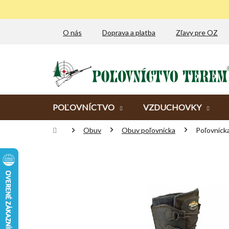
Prejsť
na
obsah
O nás
Doprava a platba
Zľavy pre OZ
POĽOVNÍCTVO
VZDUCHOVKY
Domov
Obuv
Obuv poľovnícka
Poľovníc