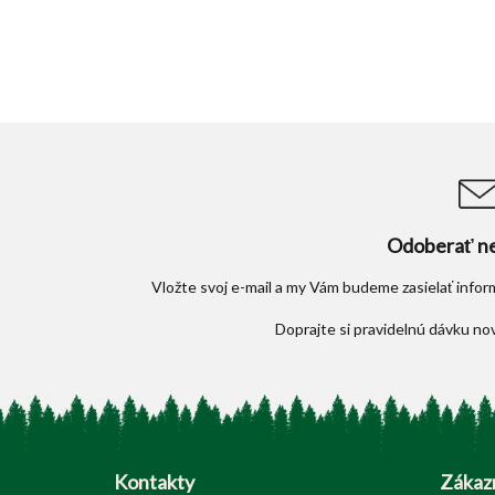
Odoberať ne
Vložte svoj e-mail a my Vám budeme zasielať info
Z
á
p
Kontakty
Zákazn