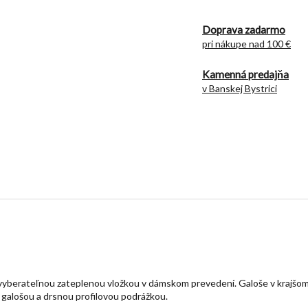
Doprava zadarmo
pri nákupe nad 100 €
Kamenná predajňa
v Banskej Bystrici
vyberateľnou zateplenou vložkou v dámskom prevedení. Galoše v krajšom
galošou a drsnou profilovou podrážkou.