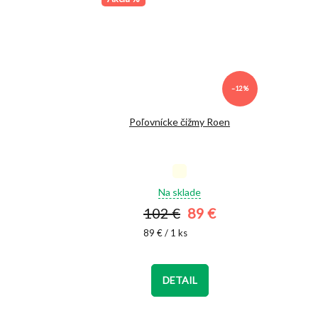
–12 %
Poľovnícke čižmy Roen
Priemerné
hodnotenie
Na sklade
produktu
102 €
89 €
je
5,0
Jednotková
89 € / 1 ks
cena:
z
5
hviezdičiek.
DETAIL