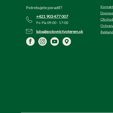
ä
t
Kontak
Potrebujete poradiť?
i
Doprava
+421 903 477 007
e
Obchod
Po-Pia 09:00 - 17:00
Ochrana
luba@polovnictvoterem.sk
Reklamá