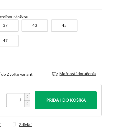
ateľnou vložkou
37
43
45
47
Možnosti doručenia
Zvoľte variant
PRIDAŤ DO KOŠÍKA
ť
Zdieľať