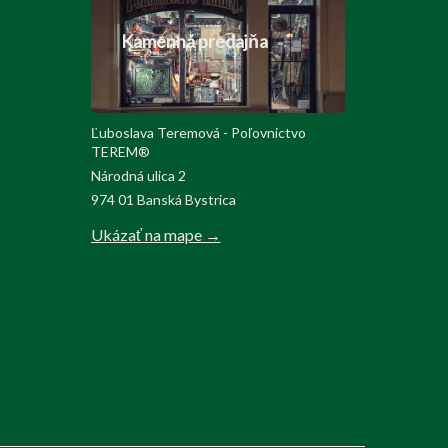
Kamenná predajňa
Ľuboslava Teremová - Poľovnictvo
TEREM®
Národná ulica 2
974 01 Banská Bystrica
Ukázať na mape →