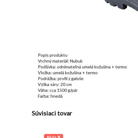
Popis produktu
Vrchný materiál: Nubuk
Podšívka: odnímateľná umelá kožušina + termo
Vložka: umelá kožušina + termo
Podrážka: profil z galoše
Výška sáry: 20 cm
Váha: cca 1500 g/pár
Farba: hnedá
Súvisiaci tovar
Akcia %