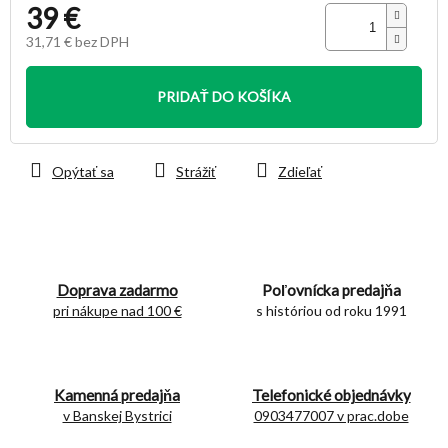
39 €
31,71 € bez DPH
Jednotková
cena:
PRIDAŤ DO KOŠÍKA
Opýtať sa
Strážiť
Zdieľať
Doprava zadarmo
Poľovnícka predajňa
pri nákupe nad 100 €
s históriou od roku 1991
Kamenná predajňa
Telefonické objednávky
v Banskej Bystrici
0903477007 v prac.dobe