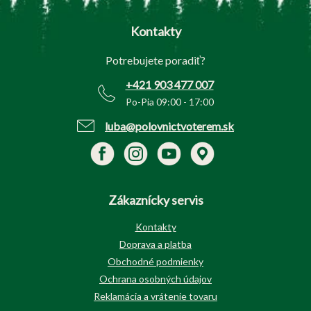
á
p
Kontakty
ä
t
Potrebujete poradiť?
i
e
+421 903 477 007
Po-Pia 09:00 - 17:00
luba@polovnictvoterem.sk
Zákaznícky servis
Kontakty
Doprava a platba
Obchodné podmienky
Ochrana osobných údajov
Reklamácia a vrátenie tovaru