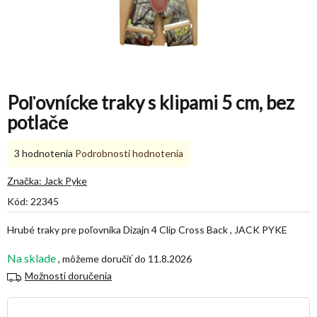
Poľovnícke traky s klipami 5 cm, bez
potlače
Priemerné
3 hodnotenia
Podrobnosti hodnotenia
hodnotenie
produktu
Značka:
Jack Pyke
je
Kód:
22345
5,0
z
Hrubé traky pre poľovníka Dizajn 4 Clip Cross Back , JACK PYKE
5
hviezdičiek.
Na sklade
11.8.2026
Možnosti doručenia