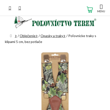
Prejsť
na
NÁKUP
obsah
KOŠÍK
Domov
/
Oblečenie
/
Opasky a traky
/
Poľovnícke traky s
klipami 5 cm, bez potlače