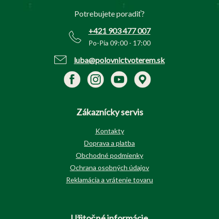
t
Potrebujete poradiť?
i
e
+421 903 477 007
Po-Pia 09:00 - 17:00
luba@polovnictvoterem.sk
Zákaznícky servis
Kontakty
Doprava a platba
Obchodné podmienky
Ochrana osobných údajov
Reklamácia a vrátenie tovaru
Užitočné informácie