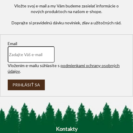
Vložte svoj e-mail a my Vám budeme zasielať informácie o
nových produktoch na našom e-shope.
Email
Vložením e-mailu súhlasíte s
podmienkami ochrany osobných
údajov
.
PRIHLÁSIŤ SA
Z
á
p
Kontakty
ä