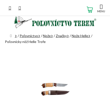
Prejsť
na
NÁKUP
obsah
KOŠÍK
Domov
/
Poľovníctvo
/
Nože
/
Značky
/
Nože Helle
/
Poľovnícky nôž Helle Trofe