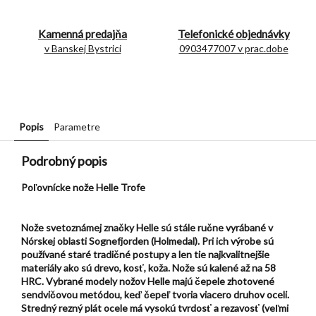
Kamenná predajňa
Telefonické objednávky
v Banskej Bystrici
0903477007 v prac.dobe
Popis
Parametre
Podrobný popis
Poľovnícke nože Helle Trofe
Nože svetoznámej značky Helle sú stále ručne vyrábané v
Nórskej oblasti Sognefjorden (Holmedal). Pri ich výrobe sú
používané staré tradičné postupy a len tie najkvalitnejšie
materiály ako sú drevo, kosť, koža. Nože sú kalené až na 58
HRC. Vybrané modely nožov Helle majú čepele zhotovené
sendvičovou metódou, keď čepeľ tvoria viacero druhov oceli.
Stredný rezný plát ocele má vysokú tvrdosť a rezavosť (veľmi