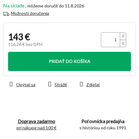
Na sklade
11.8.2026
Možnosti doručenia
143 €
116,26 € bez DPH
Jednotková
cena:
PRIDAŤ DO KOŠÍKA
Opýtať sa
Strážiť
Zdieľať
Doprava zadarmo
Poľovnícka predajňa
pri nákupe nad 100 €
s históriou od roku 1991