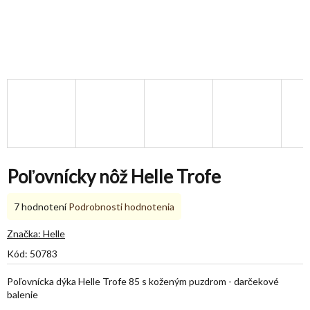
Poľovnícky nôž Helle Trofe
Priemerné
7 hodnotení
Podrobnosti hodnotenia
hodnotenie
produktu
Značka:
Helle
je
Kód:
50783
5,0
z
Poľovnícka dýka Helle Trofe 85 s koženým puzdrom - darčekové
5
balenie
hviezdičiek.