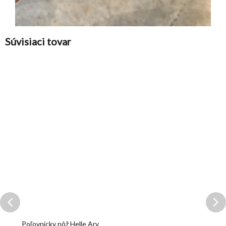
Súvisiaci tovar
Poľovnícky nôž Helle Arv