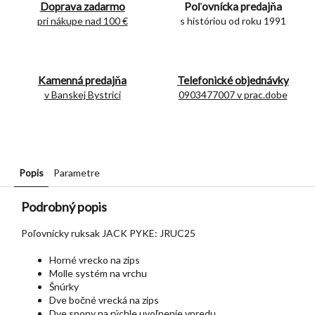
Doprava zadarmo
Poľovnícka predajňa
pri nákupe nad 100 €
s históriou od roku 1991
Kamenná predajňa
Telefonické objednávky
v Banskej Bystrici
0903477007 v prac.dobe
Popis
Parametre
Podrobný popis
Poľovnícky ruksak JACK PYKE: JRUC25
Horné vrecko na zips
Molle systém na vrchu
Šnúrky
Dve bočné vrecká na zips
Dve spony na rýchle uvoľnenie vpredu