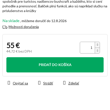
spoločník pre turistov, nadšencov bushcraft a každého, kto si cení
hviezdičiek.
pohodlie a prenosnosť. Balíček plný funkcií, ako sú napríklad slučky na
príslušenstvo a krúžky
Na sklade
12.8.2026
Možnosti doručenia
55 €
44,72 € bez DPH
Jednotková
cena:
PRIDAŤ DO KOŠÍKA
Opýtať sa
Strážiť
Zdieľať