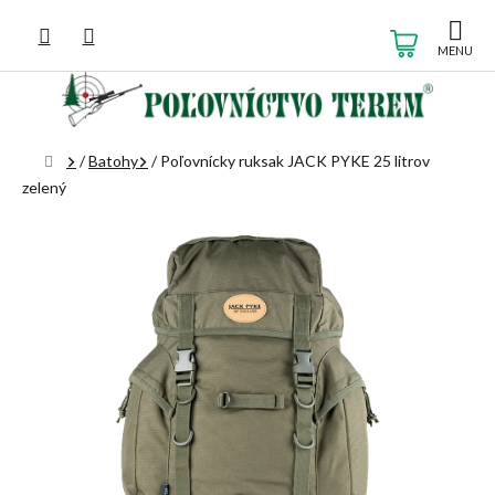
Prejsť
na
NÁKUP
obsah
KOŠÍK
Domov
/
Batohy
/
Poľovnícky ruksak JACK PYKE 25 litrov
zelený