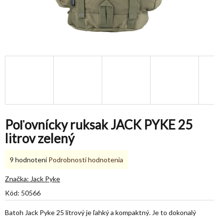
Poľovnícky ruksak JACK PYKE 25
litrov zelený
Priemerné
9 hodnotení
Podrobnosti hodnotenia
hodnotenie
produktu
Značka:
Jack Pyke
je
Kód:
50566
5,0
z
Batoh Jack Pyke 25 litrový je ľahký a kompaktný. Je to dokonalý
5