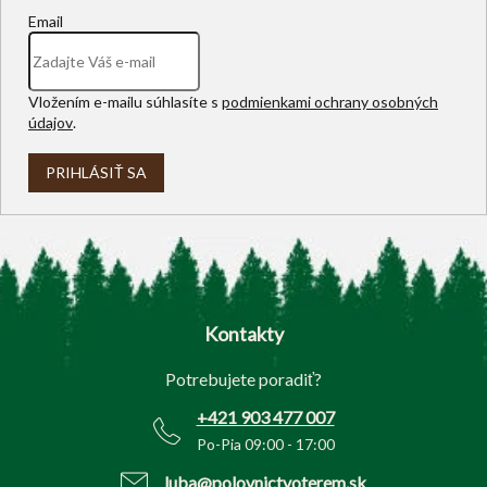
Email
Vložením e-mailu súhlasíte s
podmienkami ochrany osobných
údajov
.
PRIHLÁSIŤ SA
Z
á
p
Kontakty
ä
t
Potrebujete poradiť?
i
e
+421 903 477 007
Po-Pia 09:00 - 17:00
luba@polovnictvoterem.sk