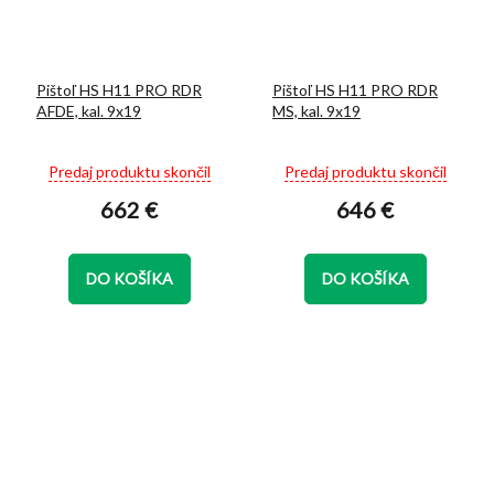
Pištoľ HS H11 PRO RDR
Pištoľ HS H11 PRO RDR
AFDE, kal. 9x19
MS, kal. 9x19
Priemerné
Priemerné
Predaj produktu skončil
Predaj produktu skončil
hodnotenie
hodnotenie
662 €
646 €
produktu
produktu
je
je
3,4
5,0
z
z
DO KOŠÍKA
DO KOŠÍKA
5
5
hviezdičiek.
hviezdičiek.