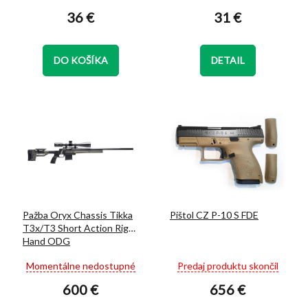
hodnotenie
hodnotenie
o
36 €
31 €
produktu
produktu
v
je
je
5,0
5,0
z
z
DO KOŠÍKA
DETAIL
5
5
hviezdičiek.
hviezdičiek.
Pažba Oryx Chassis Tikka
Pištol CZ P-10 S FDE
T3x/T3 Short Action Right
Hand ODG
Priemerné
Priemerné
Momentálne nedostupné
Predaj produktu skončil
hodnotenie
hodnotenie
600 €
656 €
produktu
produktu
je
je