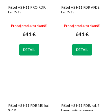
Pištoľ HS H11 PRO RDR,
Pištoľ HS H11 RDR AFDE,
kal. 9x19
kal. 9x19
Priemerné
Priemerné
Predaj produktu skončil
Predaj produktu skončil
hodnotenie
hodnotenie
641 €
641 €
produktu
produktu
je
je
5,0
5,0
z
z
DETAIL
DETAIL
5
5
hviezdičiek.
hviezdičiek.
Pištoľ HS H11 RDR MS, kal.
Pištoľ HS H11 RDR, kal. 9
9x19
Luger . mikro compakt