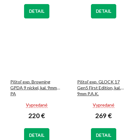
5,0
4,7
z
z
DETAIL
DETAIL
5
5
hviezdičiek.
hviezdičiek.
Pištoľ exp. Browning
Pištoľ exp. GLOCK 17
GPDA 9 nickel, kal. 9mm
Gen5 First Edition, kal.
PA
9mm P.A.K.
Priemerné
Priemerné
Vypredané
Vypredané
hodnotenie
hodnotenie
220 €
269 €
produktu
produktu
je
je
5,0
5,0
z
z
DETAIL
DETAIL
5
5