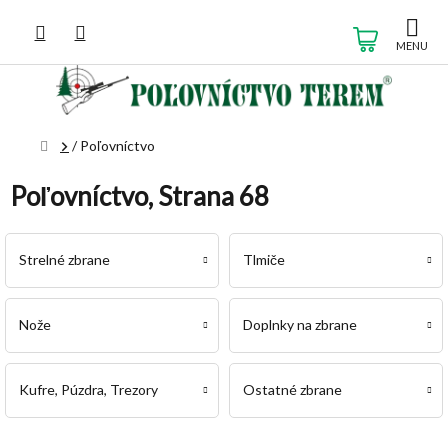
Prejsť
na
NÁKUP
obsah
KOŠÍK
Domov
/
Poľovníctvo
Poľovníctvo
, Strana 68
Strelné zbrane
Tlmiče
Nože
Doplnky na zbrane
Kufre, Púzdra, Trezory
Ostatné zbrane