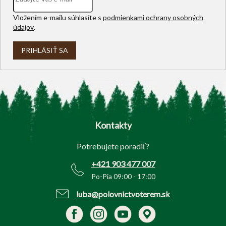
Vložením e-mailu súhlasíte s
podmienkami ochrany osobných
údajov
.
PRIHLÁSIŤ SA
Z
á
p
Kontakty
ä
t
Potrebujete poradiť?
i
e
+421 903 477 007
Po-Pia 09:00 - 17:00
luba@polovnictvoterem.sk