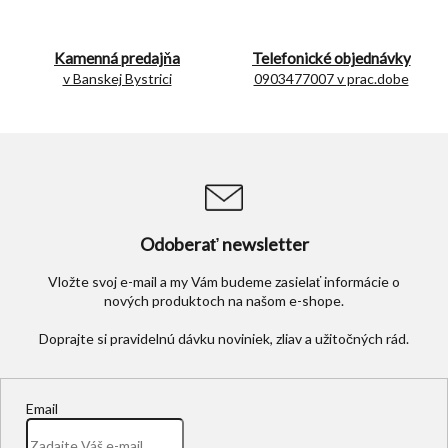
v
k
y
Kamenná predajňa
Telefonické objednávky
v
v Banskej Bystrici
0903477007 v prac.dobe
ý
p
i
s
u
Odoberať newsletter
Vložte svoj e-mail a my Vám budeme zasielať informácie o
nových produktoch na našom e-shope.
Email