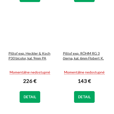
hviezdičiek.
hviezdičiek.
Pištoľ exp. Heckler & Koch
Pištoľ exp. RÖHM RG 3
P30 bicolor, kal. 9mm PA
čierna, kal. 6mm Flobert K.
Priemerné
Priemerné
Momentálne nedostupné
Momentálne nedostupné
hodnotenie
hodnotenie
226 €
143 €
produktu
produktu
je
je
5,0
5,0
z
z
DETAIL
DETAIL
5
5
hviezdičiek.
hviezdičiek.