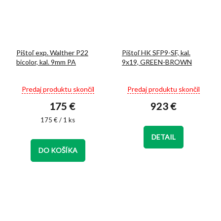
Pištoľ exp. Walther P22
Pištoľ HK SFP9-SF, kal.
bicolor, kal. 9mm PA
9x19, GREEN-BROWN
Priemerné
Priemerné
Predaj produktu skončil
Predaj produktu skončil
hodnotenie
hodnotenie
175 €
923 €
produktu
produktu
je
je
Jednotková
175 € / 1 ks
4,9
5,0
cena:
z
z
DETAIL
5
5
DO KOŠÍKA
hviezdičiek.
hviezdičiek.