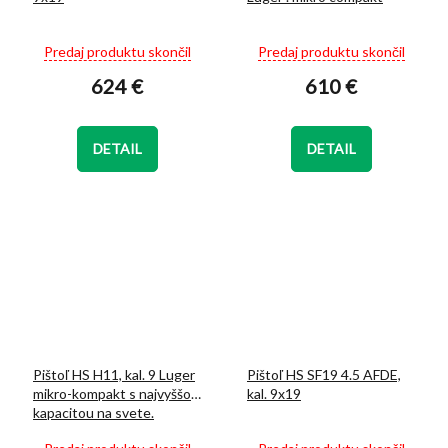
Priemerné
Priemerné
Predaj produktu skončil
Predaj produktu skončil
hodnotenie
hodnotenie
624 €
610 €
produktu
produktu
je
je
5,0
5,0
z
z
DETAIL
DETAIL
5
5
hviezdičiek.
hviezdičiek.
Pištoľ HS H11, kal. 9 Luger
Pištoľ HS SF19 4.5 AFDE,
mikro-kompakt s najvyššou
kal. 9x19
kapacitou na svete.
Priemerné
Priemerné