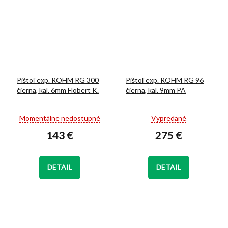
Pištoľ exp. RÖHM RG 300
Pištoľ exp. RÖHM RG 96
čierna, kal. 6mm Flobert K.
čierna, kal. 9mm PA
Priemerné
Priemerné
Momentálne nedostupné
Vypredané
hodnotenie
hodnotenie
143 €
275 €
produktu
produktu
je
je
5,0
5,0
z
z
DETAIL
DETAIL
5
5
hviezdičiek.
hviezdičiek.