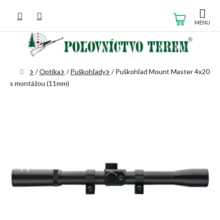
Prejsť
na
NÁKUP
obsah
KOŠÍK
Domov
/
Optika
/
Puškohľady
/
Puškohľad Mount Master 4x20
s montážou (11mm)