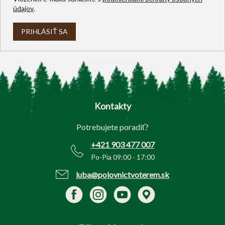
údajov
.
PRIHLÁSIŤ SA
Z
á
p
Kontakty
ä
t
Potrebujete poradiť?
i
e
+421 903 477 007
Po-Pia 09:00 - 17:00
luba@polovnictvoterem.sk