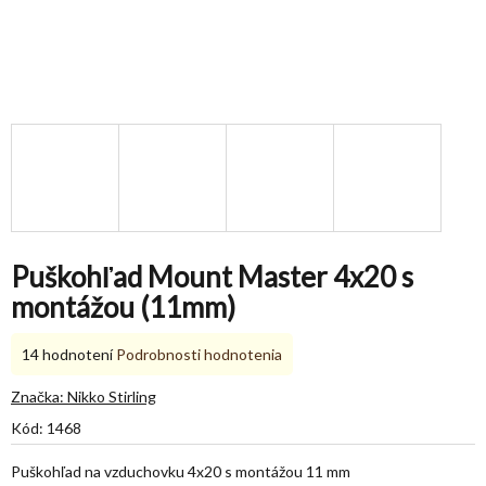
Puškohľad Mount Master 4x20 s
montážou (11mm)
Priemerné
14 hodnotení
Podrobnosti hodnotenia
hodnotenie
produktu
Značka:
Nikko Stirling
je
Kód:
1468
4,9
z
Puškohľad na vzduchovku 4x20 s montážou 11 mm
5