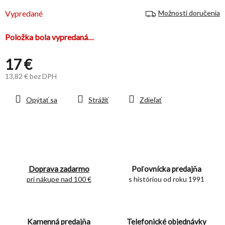
hviezdičiek.
Vypredané
Možnosti doručenia
Položka bola vypredaná…
17 €
13,82 € bez DPH
Jednotková
cena:
Opýtať sa
Strážiť
Zdieľať
Doprava zadarmo
Poľovnícka predajňa
pri nákupe nad 100 €
s históriou od roku 1991
Kamenná predajňa
Telefonické objednávky