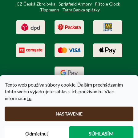
CZ Česká Zbrojovka
Sprigfield Armory
Pištole Glock
Tippmann
Tatra Banka splátky
Tento web používa súbory cookie. Ďalším prechádzaním
tohto webu vyjadrujete súhlas s ich používaním. Viac
informácií
tu
.
Vytvoril Shoptet
|
Upravil Balkys
NASTAVENIE
Copyright 2026
PoľovníctvoTerem.sk
. Všetky práva vyhradené.
Odmietnuť
SÚHLASÍM
Upraviť nastavenie cookies