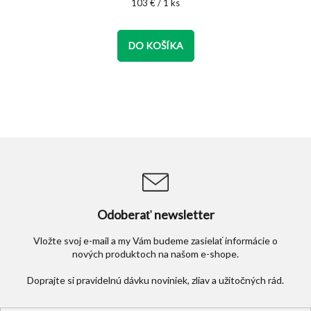
5,0
Jednotková
103 € / 1 ks
cena:
z
5
hviezdičiek.
DO KOŠÍKA
Odoberať newsletter
Vložte svoj e-mail a my Vám budeme zasielať informácie o
nových produktoch na našom e-shope.