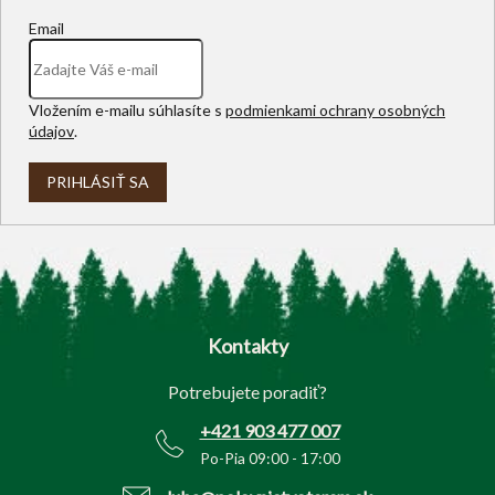
Email
Vložením e-mailu súhlasíte s
podmienkami ochrany osobných
údajov
.
PRIHLÁSIŤ SA
Z
á
p
Kontakty
ä
t
Potrebujete poradiť?
i
e
+421 903 477 007
Po-Pia 09:00 - 17:00