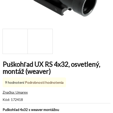
Puškohľad UX RS 4x32, osvetlený,
montáž (weaver)
Priemerné
9 hodnotení
Podrobnosti hodnotenia
hodnotenie
produktu
Značka:
Umarex
je
Kód:
172418
5,0
z
Puškohľad 4x32 s weaver montážou
5