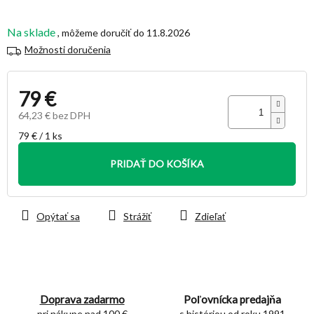
hviezdičiek.
Na sklade
11.8.2026
Možnosti doručenia
79 €
64,23 € bez DPH
Jednotková
79 € / 1 ks
cena:
PRIDAŤ DO KOŠÍKA
Opýtať sa
Strážiť
Zdieľať
Doprava zadarmo
Poľovnícka predajňa
pri nákupe nad 100 €
s históriou od roku 1991