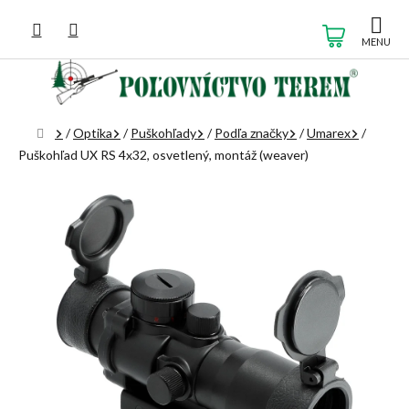
Prejsť
na
NÁKUP
obsah
KOŠÍK
Domov
/
Optika
/
Puškohľady
/
Podľa značky
/
Umarex
/
Puškohľad UX RS 4x32, osvetlený, montáž (weaver)