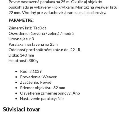
Pevne nastavená paralaxa na 25 m. Okulár aj objektív
puškohľadu je vybavený Flip krytkami. Montáž na weawer lištu
22 mm. Vhodný pre vzduchové zbrane a malokalibrovky.
PARAMETRE:
Zámerný kríž: TacDot
Osvetlenie: červená / zelená / modrá
Úrovne jasu: 3
Paralaxa: nastavená na 25m
Odolnosť proti spätnému rázu: do .22 LR
Dĺžka: 140 mm
Hmotnosť: 380 g
Kód:
2.1039
Prevedenie:
Weaver
Zväčšenie:
Pevné
Priemer objektívu:
32 mm
Osvetlenie zámernej osnovy:
Áno
Nastavenie paralaxy:
Nie
Súvisiaci tovar