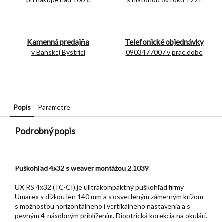
Kamenná predajňa
Telefonické objednávky
v Banskej Bystrici
0903477007 v prac.dobe
Popis
Parametre
Podrobný popis
Puškohľad 4x32 s weaver montážou 2.1039
UX RS 4x32 (TC-CI) je ulltrakompaktný puškohľad firmy
Umarex s dĺžkou len 140 mm a s osvetleným zámerným krížom
s možnosťou horizontálneho i vertikálneho nastavenia a s
pevným 4-násobným priblížením. Dioptrická korekcia na okulári.