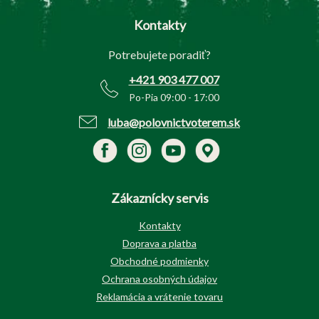
p
Kontakty
ä
t
Potrebujete poradiť?
i
e
+421 903 477 007
Po-Pia 09:00 - 17:00
luba@polovnictvoterem.sk
Zákaznícky servis
Kontakty
Doprava a platba
Obchodné podmienky
Ochrana osobných údajov
Reklamácia a vrátenie tovaru