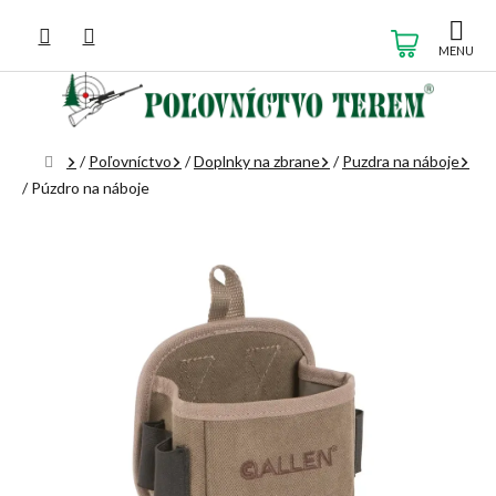
Prejsť
na
NÁKUP
obsah
KOŠÍK
Domov
/
Poľovníctvo
/
Doplnky na zbrane
/
Puzdra na náboje
/
Púzdro na náboje