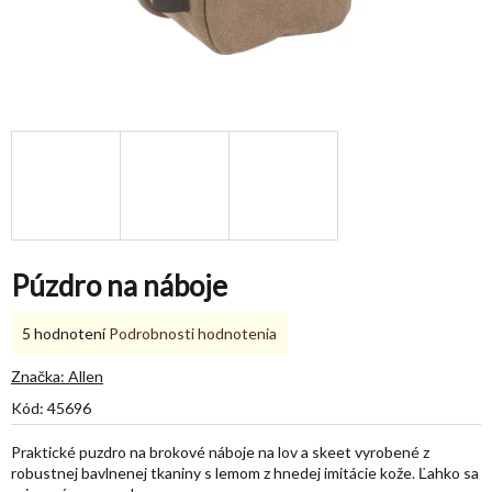
Púzdro na náboje
Priemerné
5 hodnotení
Podrobnosti hodnotenia
hodnotenie
produktu
Značka:
Allen
je
Kód:
45696
5,0
z
Praktické puzdro na brokové náboje na lov a skeet vyrobené z
5
robustnej bavlnenej tkaniny s lemom z hnedej imitácie kože. Ľahko sa
hviezdičiek.