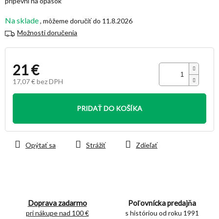
pripevní na opasok
Na sklade
11.8.2026
Možnosti doručenia
21 €
17,07 € bez DPH
Jednotková
cena:
PRIDAŤ DO KOŠÍKA
Opýtať sa
Strážiť
Zdieľať
Doprava zadarmo
Poľovnícka predajňa
pri nákupe nad 100 €
s históriou od roku 1991