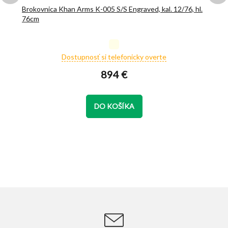
Brokovnica Khan Arms K-005 S/S Engraved, kal. 12/76, hl.
76cm
Priemerné
Dostupnosť si telefonicky overte
hodnotenie
produktu
894 €
je
5,0
z
DO KOŠÍKA
5
hviezdičiek.