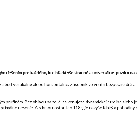
m riešením pre každého, kto hľadá všestranné a univerzálne puzdro na 
a buď vertikálne alebo horizontálne. Zásobník vo vnútri bezpečne drží 
 pružinám. Bez ohľadu na to, či sa venujete dynamickej streľbe alebo 
optimálne riešenie. A s hmotnosťou len 118 g je navyše ľahký a pohodlný 