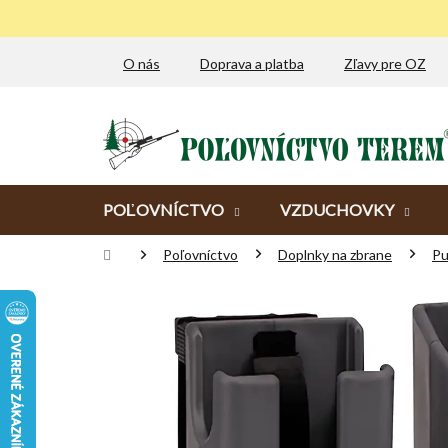
Prejsť
na
obsah
O nás
Doprava a platba
Zľavy pre OZ
POĽOVNÍCTVO
VZDUCHOVKY
Domov
Poľovníctvo
Doplnky na zbrane
Pu