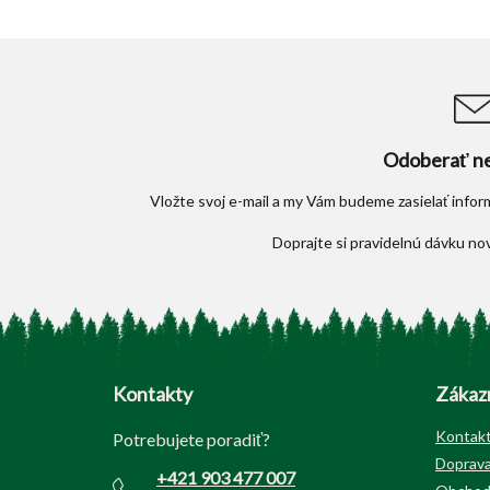
Odoberať ne
Vložte svoj e-mail a my Vám budeme zasielať info
Z
á
p
Kontakty
Zákazn
ä
t
Kontak
Potrebujete poradiť?
i
Doprava
+421 903 477 007
e