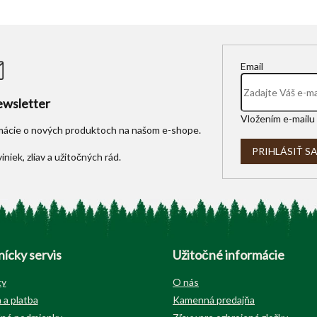
Email
wsletter
Vložením e-mailu 
rmácie o nových produktoch na našom e-shope.
PRIHLÁSIŤ S
ícky servis
Užitočné informácie
ty
O nás
 a platba
Kamenná predajňa