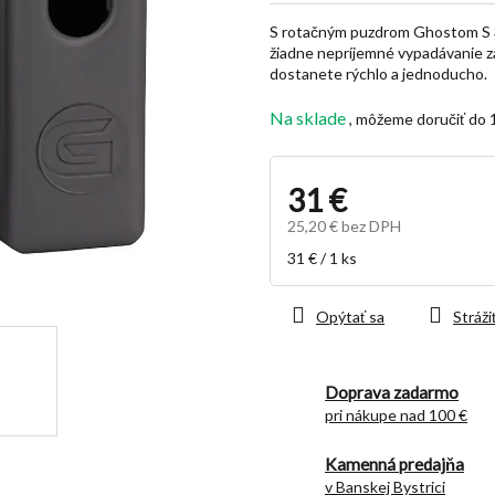
z
S rotačným puzdrom Ghostom S 3
5
žiadne nepríjemné vypadávanie zá
hviezdičiek.
dostanete rýchlo a jednoducho.
Na sklade
31 €
25,20 € bez DPH
Jednotková
31 € / 1 ks
cena:
Opýtať sa
Stráži
Doprava zadarmo
pri nákupe nad 100 €
Kamenná predajňa
v Banskej Bystrici