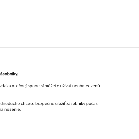
zásobníky.
a vďaka otočnej spone si môžete užívať neobmedzenú
jednoducho chcete bezpečne uložiť zásobníky počas
na nosenie.