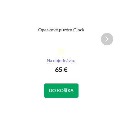
Opaskové puzdro Glock
Puzd
Priemerné
hodnotenie
Na objednávku
produktu
65 €
je
5,0
z
5
DO KOŠÍKA
D
hviezdičiek.