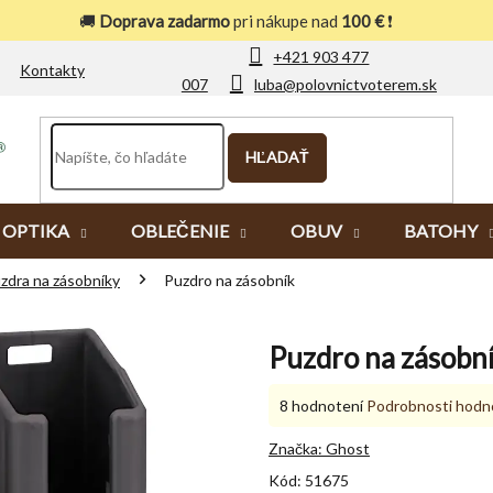
🚚
Doprava zadarmo
pri nákupe nad
100 €
❗
+421 903 477
Kontakty
007
luba@polovnictvoterem.sk
HĽADAŤ
OPTIKA
OBLEČENIE
OBUV
BATOHY
zdra na zásobníky
Puzdro na zásobník
Puzdro na zásobn
Priemerné
8 hodnotení
Podrobnosti hodn
hodnotenie
produktu
Značka:
Ghost
je
Kód:
51675
5,0