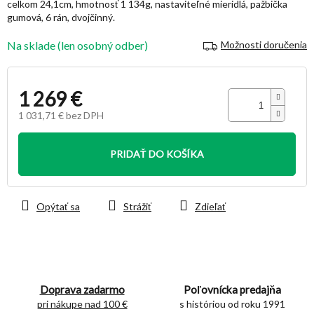
celkom 24,1cm, hmotnosť 1 134g, nastaviteľné mieridlá, pažbička
hviezdičiek.
gumová, 6 rán, dvojčinný.
Na sklade (len osobný odber)
Možnosti doručenia
1 269 €
1 031,71 € bez DPH
Jednotková
cena:
PRIDAŤ DO KOŠÍKA
Opýtať sa
Strážiť
Zdieľať
Doprava zadarmo
Poľovnícka predajňa
pri nákupe nad 100 €
s históriou od roku 1991