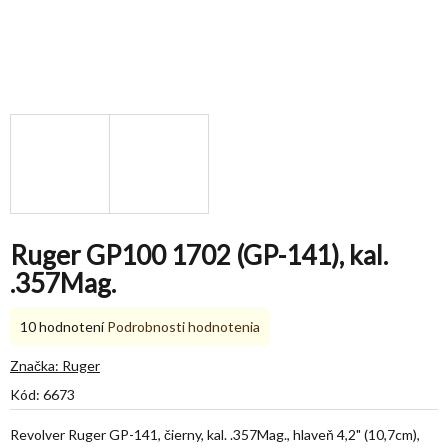
Ruger GP100 1702 (GP-141), kal.
.357Mag.
Priemerné
10 hodnotení
Podrobnosti hodnotenia
hodnotenie
produktu
Značka:
Ruger
je
Kód:
6673
5,0
z
Revolver Ruger GP-141, čierny, kal. .357Mag., hlaveň 4,2" (10,7cm),
5