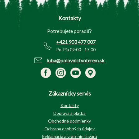
á
p
Kontakty
ä
t
Potrebujete poradiť?
i
e
+421 903 477 007
Po-Pia 09:00 - 17:00
luba@polovnictvoterem.sk
Zákaznícky servis
Kontakty
Doprava a platba
Obchodné podmienky
Ochrana osobných údajov
Reklamácia a vrátenie tovaru