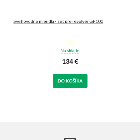
Svetlovodné mieridlá - set pre revolver GP100
Priemerné
Na sklade
hodnotenie
produktu
134 €
je
5,0
z
DO KOŠÍKA
5
hviezdičiek.