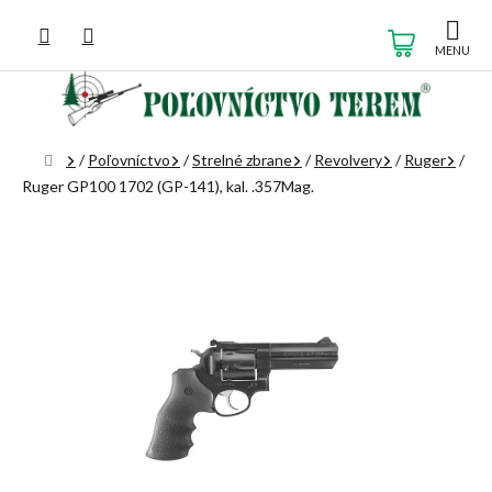
Prejsť
na
NÁKUP
obsah
KOŠÍK
Domov
/
Poľovníctvo
/
Strelné zbrane
/
Revolvery
/
Ruger
/
Ruger GP100 1702 (GP-141), kal. .357Mag.