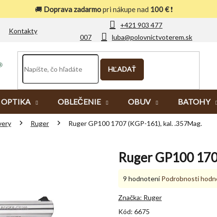
🚚
Doprava zadarmo
pri nákupe nad
100 €
❗
+421 903 477
Kontakty
007
luba@polovnictvoterem.sk
HĽADAŤ
OPTIKA
OBLEČENIE
OBUV
BATOHY
very
Ruger
Ruger GP100 1707 (KGP-161), kal. .357Mag.
Ruger GP100 1707
Priemerné
9 hodnotení
Podrobnosti hodn
hodnotenie
produktu
Značka:
Ruger
je
Kód:
6675
5,0