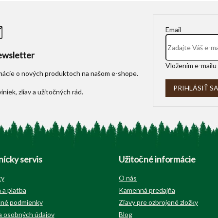
Email
wsletter
Vložením e-mailu 
rmácie o nových produktoch na našom e-shope.
PRIHLÁSIŤ S
ícky servis
Užitočné informácie
ty
O nás
 a platba
Kamenná predajňa
né podmienky
Zľavy pre ozbrojené zložky
 osobných údajov
Blog