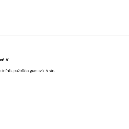
veň 6
"
ieľnik, pažbička gumová, 6 rán.