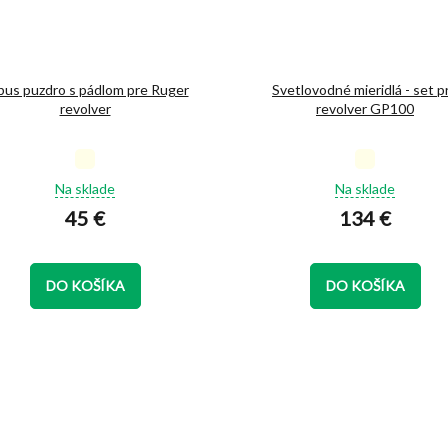
bus puzdro s pádlom pre Ruger
Svetlovodné mieridlá - set p
revolver
revolver GP100
Priemerné
Priemerné
hodnotenie
hodnotenie
Na sklade
Na sklade
produktu
produktu
45 €
134 €
je
je
5,0
5,0
z
z
5
5
DO KOŠÍKA
DO KOŠÍKA
hviezdičiek.
hviezdičiek.