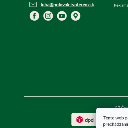
luba@polovnictvoterem.sk
Reklamá
CZ Čes
Tento web p
prechádzaním