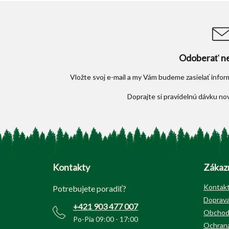
Odoberať ne
Vložte svoj e-mail a my Vám budeme zasielať info
Z
á
p
Kontakty
Zákazn
ä
t
Kontak
Potrebujete poradiť?
i
Doprava
+421 903 477 007
e
Obchod
Po-Pia 09:00 - 17:00
Ochrana