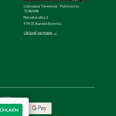
Ľuboslava Teremová - Poľovnictvo
TEREM®
Národná ulica 2
974 01 Banská Bystrica
Ukázať na mape →
 splátky
SÚHLASÍM