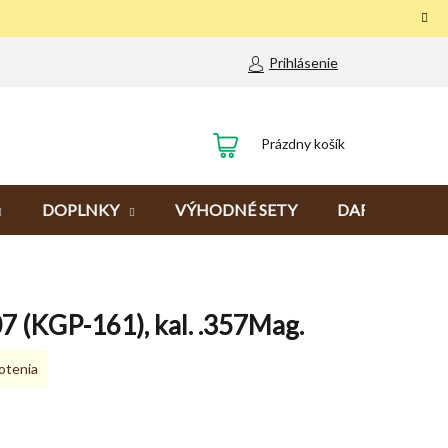
Prihlásenie
NÁKUPNÝ
Prázdny košík
KOŠÍK
DOPLNKY
VÝHODNÉ SETY
DARČEKY
 (KGP-161), kal. .357Mag.
otenia