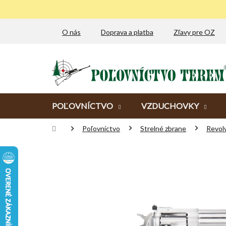
Prejsť
na
obsah
O nás
Doprava a platba
Zľavy pre OZ
POĽOVNÍCTVO
VZDUCHOVKY
Domov
Poľovníctvo
Strelné zbrane
Revol