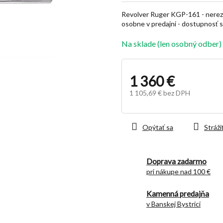
z
Revolver Ruger KGP-161 - nerez, k
5
osobne v predajni - dostupnosť s
hviezdičiek.
Na sklade (len osobný odber)
1 360 €
1 105,69 € bez DPH
Jednotková
cena:
Opýtať sa
Stráži
Doprava zadarmo
pri nákupe nad 100 €
Kamenná predajňa
v Banskej Bystrici