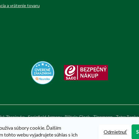
cia a vrátenie tovaru
ká Zbrojovka
Sprigfield Armory
Pištole Glock
Tippmann
Tatra Banka
oužíva súbory cookie. Ďalším
Odmietnuť
 tohto webu vyjadrujete súhlas s ich