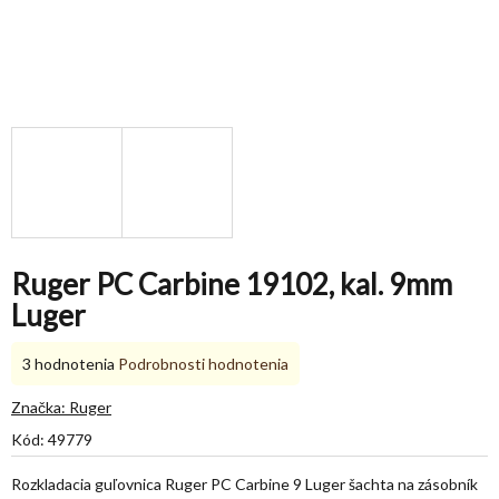
Ruger PC Carbine 19102, kal. 9mm
Luger
Priemerné
3 hodnotenia
Podrobnosti hodnotenia
hodnotenie
produktu
Značka:
Ruger
je
Kód:
49779
5,0
z
Rozkladacia guľovnica Ruger PC Carbine 9 Luger šachta na zásobník
5