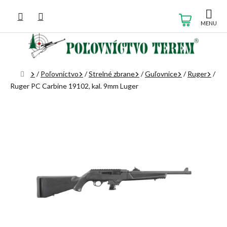
Prejsť
na
NÁKUP
obsah
KOŠÍK
Domov
/
Poľovníctvo
/
Strelné zbrane
/
Guľovnice
/
Ruger
/
Ruger PC Carbine 19102, kal. 9mm Luger