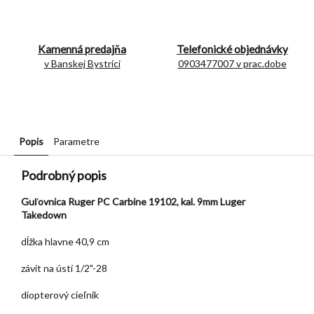
Kamenná predajňa
Telefonické objednávky
v Banskej Bystrici
0903477007 v prac.dobe
Popis
Parametre
Podrobný popis
Guľovnica Ruger PC Carbine 19102, kal. 9mm Luger
Takedown
dĺžka hlavne 40,9 cm
závit na ústí 1/2"-28
diopterový cieľnik