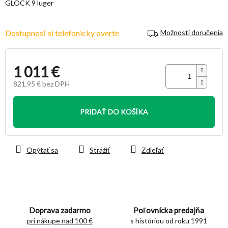
GLOCK 9 luger
hviezdičiek.
Dostupnosť si telefonicky overte
Možnosti doručenia
1 011 €
821,95 € bez DPH
Jednotková
cena:
PRIDAŤ DO KOŠÍKA
Opýtať sa
Strážiť
Zdieľať
Doprava zadarmo
Poľovnícka predajňa
pri nákupe nad 100 €
s históriou od roku 1991