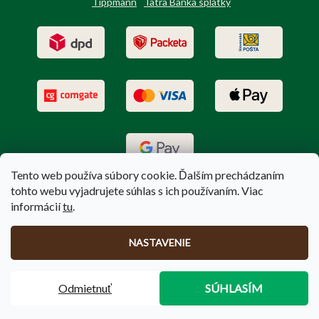
Tippmann
Tatra Banka splátky
Tento web používa súbory cookie. Ďalším prechádzaním
tohto webu vyjadrujete súhlas s ich používaním. Viac
informácií
tu
.
Vytvoril Shoptet
|
Upravil Balkys
NASTAVENIE
Copyright 2026
PoľovníctvoTerem.sk
. Všetky práva vyhradené.
Odmietnuť
SÚHLASÍM
Upraviť nastavenie cookies
🚚
Doprava zadarmo
pri nákupe nad
100 €
❗