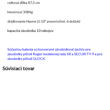
celková dĺžka 87,3 cm
hmotnosť 3084g
drážkovanie hlavne (1:10" pravotočivé, 6 drážok)
kapacita zásobnika 10 nábojov.
Súčasťou balenia sú konverzné zásobníkové šachty pre
zásobníky pištolí Ruger modelovej rady SR a SECURITY-9 a pre
zásobníky pištolí GLOCK.
Súvisiaci tovar