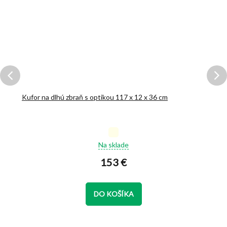
Kufor na dlhú zbraň s optikou 117 x 12 x 36 cm
Priemerné
Na sklade
hodnotenie
produktu
153 €
je
5,0
z
DO KOŠÍKA
5
hviezdičiek.