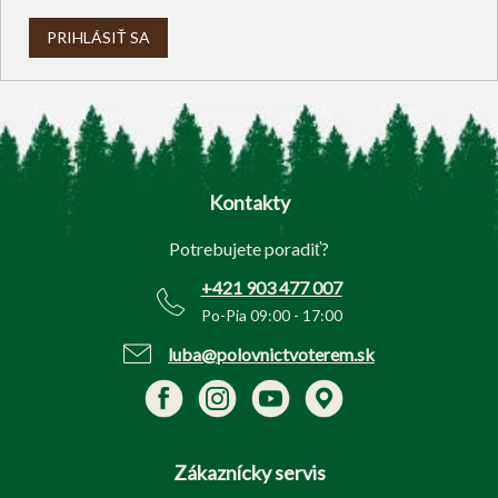
PRIHLÁSIŤ SA
Z
á
p
Kontakty
ä
t
Potrebujete poradiť?
i
e
+421 903 477 007
Po-Pia 09:00 - 17:00
luba@polovnictvoterem.sk
Zákaznícky servis