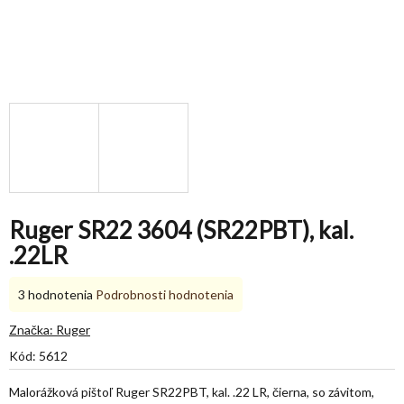
Ruger SR22 3604 (SR22PBT), kal.
.22LR
Priemerné
3 hodnotenia
Podrobnosti hodnotenia
hodnotenie
produktu
Značka:
Ruger
je
Kód:
5612
5,0
z
Malorážková pištoľ Ruger SR22PBT, kal. .22 LR, čierna, so závitom,
5