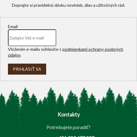
Email
Vložením e-mailu súhlasíte s
podmienkami ochrany osobných
údajov
.
PRIHLÁSIŤ SA
Z
á
p
Kontakty
ä
t
Potrebujete poradiť?
i
e