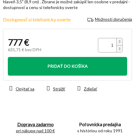
hlaveň 3,5" (8,9 cm) . Zbrane je možné zakúpiť len osobne v predajni -
hviezdičiek.
dostupnosť a cenu si telefonicky overte
Dostupnosť si telefonicky overte
Možnosti doručenia
777 €
631,71 € bez DPH
Jednotková
cena:
PRIDAŤ DO KOŠÍKA
Opýtať sa
Strážiť
Zdieľať
Doprava zadarmo
Poľovnícka predajňa
pri nákupe nad 100 €
s históriou od roku 1991