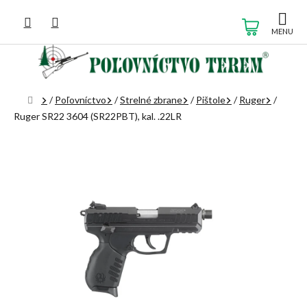
Prejsť
na
NÁKUP
obsah
KOŠÍK
Domov
/
Poľovníctvo
/
Strelné zbrane
/
Pištole
/
Ruger
/
Ruger SR22 3604 (SR22PBT), kal. .22LR