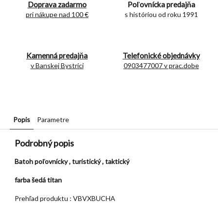
Doprava zadarmo
Poľovnícka predajňa
pri nákupe nad 100 €
s históriou od roku 1991
Kamenná predajňa
Telefonické objednávky
v Banskej Bystrici
0903477007 v prac.dobe
Popis
Parametre
Podrobný popis
Batoh poľovnícky , turistický , taktický
farba šedá titan
Prehľad produktu : VBVXBUCHA