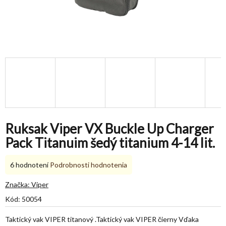
Ruksak Viper VX Buckle Up Charger
Pack Titanuim šedý titanium 4-14 lit.
Priemerné
6 hodnotení
Podrobnosti hodnotenia
hodnotenie
produktu
Značka:
Viper
je
Kód:
50054
5,0
z
Taktický vak VIPER titanový .Taktický vak VIPER čierny Vďaka
5