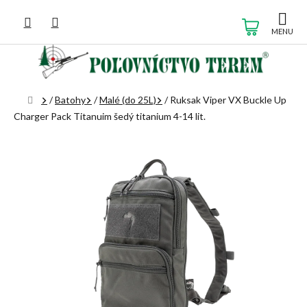
Prejsť
na
NÁKUP
obsah
KOŠÍK
Domov
/
Batohy
/
Malé (do 25L)
/
Ruksak Viper VX Buckle Up
Charger Pack Titanuim šedý titanium 4-14 lit.