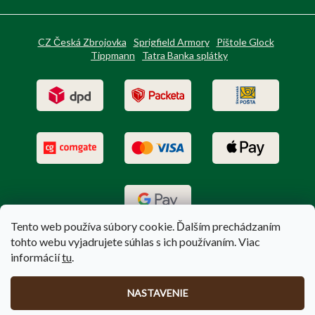
CZ Česká Zbrojovka
Sprigfield Armory
Pištole Glock
Tippmann
Tatra Banka splátky
Tento web používa súbory cookie. Ďalším prechádzaním
tohto webu vyjadrujete súhlas s ich používaním. Viac
informácií
tu
.
Vytvoril Shoptet
|
Upravil Balkys
NASTAVENIE