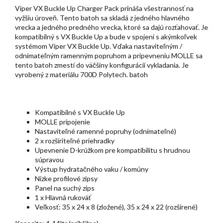
Viper VX Buckle Up Charger Pack prináša všestrannosť na
vyžšiu úroveň. Tento batoh sa skladá z jedného hlavného
vrecka a jedného predného vrecka, ktoré sa dajú rozťahovať. Je
kompatibilný s VX Buckle Up a bude v spojení s akýmkoľvek
systémom Viper VX Buckle Up. Vďaka nastaviteľným /
odnímateľným ramenným popruhom a pripevneniu MOLLE sa
tento batoh zmestí do väčšiny konfigurácií vykladania. Je
vyrobený z materiálu 700D Polytech. batoh
Kompatibilné s VX Buckle Up
MOLLE pripojenie
Nastaviteľné ramenné popruhy (odnímateľné)
2 x rozšíriteľné priehradky
Upevnenie D-krúžkom pre kompatibilitu s hrudnou
súpravou
Výstup hydratačného vaku / komúny
Nízke profilové zipsy
Panel na suchý zips
1 x Hlavná rukoväť
Veľkosť: 35 x 24 x 8 (zložené), 35 x 24 x 22 (rozšírené)