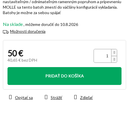
nastaviteľným / odnímateľným ramenným popruhom a pripevneniu
hviezdičiek.
MOLLE sa tento batoh zmestí do väčšiny konfigurácií vykladania.
Batohy je možne za sebou spájať
Na sklade
10.8.2026
Možnosti doručenia
50 €
40,65 € bez DPH
Jednotková
cena:
PRIDAŤ DO KOŠÍKA
Opýtať sa
Strážiť
Zdieľať