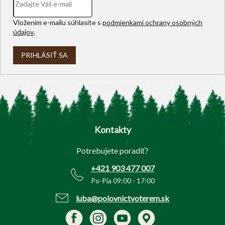
Vložením e-mailu súhlasíte s
podmienkami ochrany osobných
údajov
.
PRIHLÁSIŤ SA
Z
á
p
Kontakty
ä
t
Potrebujete poradiť?
i
e
+421 903 477 007
Po-Pia 09:00 - 17:00
luba@polovnictvoterem.sk