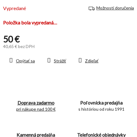
hviezdičiek.
Vypredané
Možnosti doručenia
Položka bola vypredaná…
50 €
40,65 € bez DPH
Jednotková
cena:
Opýtať sa
Strážiť
Zdieľať
Doprava zadarmo
Poľovnícka predajňa
pri nákupe nad 100 €
s históriou od roku 1991
Kamenná predajňa
Telefonické objednávky