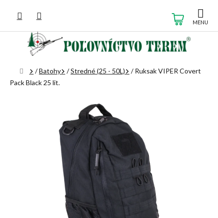
Prejsť
na
NÁKUP
obsah
KOŠÍK
Domov
/
Batohy
/
Stredné (25 - 50L)
/
Ruksak VIPER Covert
Pack Black 25 lit.