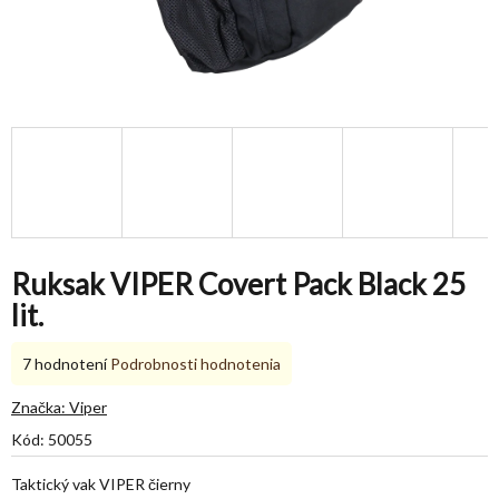
Ruksak VIPER Covert Pack Black 25
lit.
Priemerné
7 hodnotení
Podrobnosti hodnotenia
hodnotenie
produktu
Značka:
Viper
je
Kód:
50055
4,4
z
Taktický vak VIPER čierny
5