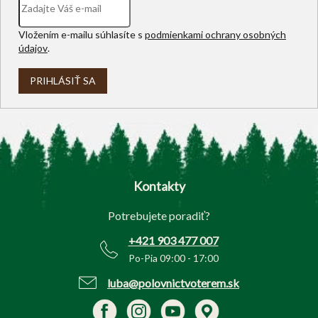
Vložením e-mailu súhlasíte s
podmienkami ochrany osobných
údajov
.
PRIHLÁSIŤ SA
Z
á
p
Kontakty
ä
t
Potrebujete poradiť?
i
e
+421 903 477 007
Po-Pia 09:00 - 17:00
luba@polovnictvoterem.sk