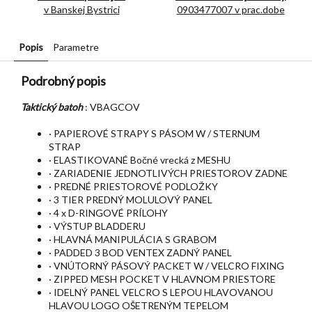
v Banskej Bystrici
0903477007 v prac.dobe
Popis
Parametre
Podrobný popis
Taktický batoh
: VBAGCOV
· PAPIEROVÉ STRAPY S PÁSOM W / STERNUM
STRAP
· ELASTIKOVANÉ Bočné vrecká z MESHU
· ZARIADENIE JEDNOTLIVÝCH PRIESTOROV ZADNE
· PREDNÉ PRIESTOROVÉ PODLOŽKY
· 3 TIER PREDNÝ MOLULOVÝ PANEL
· 4 x D-RINGOVÉ PRÍLOHY
· VÝSTUP BLADDERU
· HLAVNÁ MANIPULÁCIA S GRABOM
· PADDED 3 BOD VENTEX ZADNÝ PANEL
· VNÚTORNÝ PÁSOVÝ PACKET W / VELCRO FIXING
· ZIPPED MESH POCKET V HLAVNOM PRIESTORE
· IDELNÝ PANEL VELCRO S LEPOU HLAVOVANOU
HLAVOU LOGO OŠETRENÝM TEPELOM