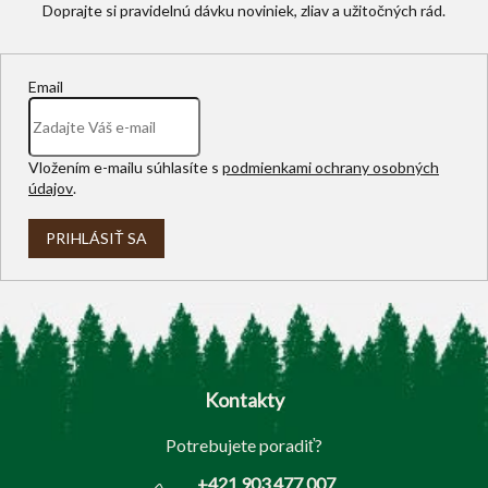
Email
Vložením e-mailu súhlasíte s
podmienkami ochrany osobných
údajov
.
PRIHLÁSIŤ SA
Z
á
p
Kontakty
ä
t
Potrebujete poradiť?
i
e
+421 903 477 007