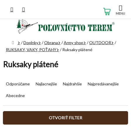
Prejsť
na
NÁKUP
obsah
KOŠÍK
Domov
/
Doplnky
/
Obrana
/
Army shop
/
OUTDOOR
/
RUKSAKY, VAKY, POŤAHY
/
Ruksaky plátené
Ruksaky plátené
R
a
Odporúčame
Najlacnejšie
Najdrahšie
Najpredávanejšie
d
e
Abecedne
n
i
e
OTVORIŤ FILTER
p
r