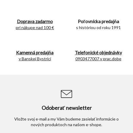
l
á
d
Doprava zadarmo
Poľovnícka predajňa
a
c
pri nákupe nad 100 €
s históriou od roku 1991
i
e
p
r
Kamenná predajňa
Telefonické objednávky
v
v Banskej Bystrici
0903477007 v prac.dobe
k
y
v
ý
p
i
s
u
Odoberať newsletter
Vložte svoj e-mail a my Vám budeme zasielať informácie o
nových produktoch na našom e-shope.