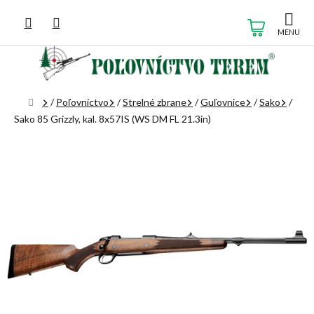
Prejsť
na
NÁKUP
obsah
KOŠÍK
Domov
/
Poľovníctvo
/
Strelné zbrane
/
Guľovnice
/
Sako
/
Sako 85 Grizzly, kal. 8x57IS (WS DM FL 21.3in)