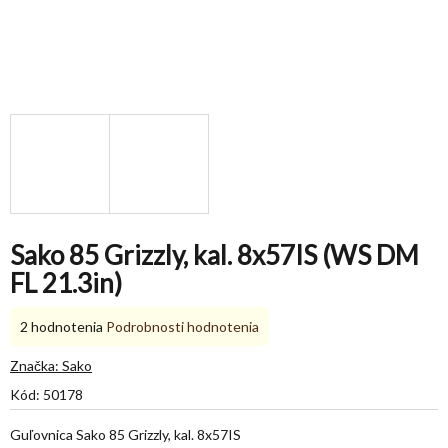
Sako 85 Grizzly, kal. 8x57IS (WS DM
FL 21.3in)
Priemerné
2 hodnotenia
Podrobnosti hodnotenia
hodnotenie
produktu
Značka:
Sako
je
Kód:
50178
5,0
z
Guľovnica Sako 85 Grizzly, kal. 8x57IS
5