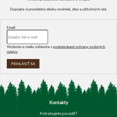
Email
Vložením e-mailu súhlasíte s
podmienkami ochrany osobných
údajov
.
PRIHLÁSIŤ SA
Z
á
p
Kontakty
ä
t
Potrebujete poradiť?
i