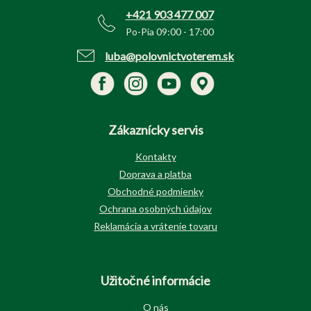
e
+421 903 477 007
Po-Pia 09:00 - 17:00
luba@polovnictvoterem.sk
Zákaznícky servis
Kontakty
Doprava a platba
Obchodné podmienky
Ochrana osobných údajov
Reklamácia a vrátenie tovaru
Užitočné informácie
O nás