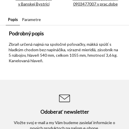
v Banskej Bystrici
0903477007 v prac.dobe
Popis
Parametre
Podrobný popis
Zbraň určená najmä na spoločné poľovačky, mäkká spúšť s
hladkým chodom bez napináčika, výrazné mieridlá, zásobník na
5 nábojov, hlaveň 540 mm, celkom 1055 mm, hmotnosť 3,6 kg.
Kanelovaná hlaveň.
Odoberať newsletter
Vložte svoj e-mail a my Vám budeme zasielať informácie o
nových produktoch na našom e-shope.