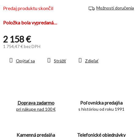
hviezdičiek.
Predaj produktu skončil
Možnosti doručenia
Položka bola vypredaná…
2 158 €
1 754,47 € bez DPH
Jednotková
cena:
Opýtať sa
Strážiť
Zdieľať
Doprava zadarmo
Poľovnícka predajňa
pri nákupe nad 100 €
s históriou od roku 1991
Kamenná predajňa
Telefonické objednávky