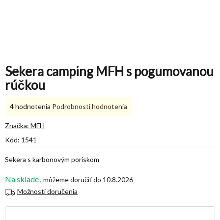
Sekera camping MFH s pogumovanou
rúčkou
Priemerné
4 hodnotenia
Podrobnosti hodnotenia
hodnotenie
produktu
Značka:
MFH
je
Kód:
1541
5,0
z
Sekera s karbonovým poriskom
5
hviezdičiek.
Na sklade
10.8.2026
Možnosti doručenia