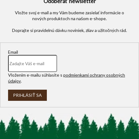
Odoberať newsletter
Vložte svoj e-mail a my Vám budeme zasielať informácie o
nových produktoch na našom e-shope.
Email
Vložením e-mailu súhlasíte s
podmienkami ochrany osobných
údajov
.
PRIHLÁSIŤ SA
Z
á
p