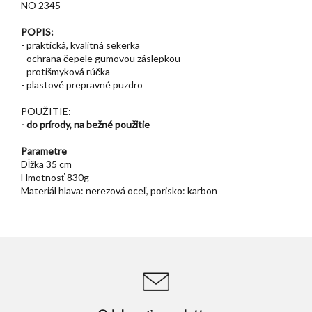
NO 2345
POPIS:
- praktická, kvalitná sekerka
- ochrana čepele gumovou záslepkou
- protišmyková rúčka
- plastové prepravné puzdro
POUŽITIE:
- do prírody, na bežné použitie
Parametre
Dĺžka 35 cm
Hmotnosť 830g
Materiál hlava: nerezová oceľ, porisko: karbon