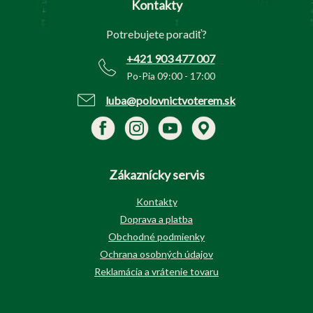
Kontakty
ä
t
Potrebujete poradiť?
i
e
+421 903 477 007
Po-Pia 09:00 - 17:00
luba@polovnictvoterem.sk
Zákaznícky servis
Kontakty
Doprava a platba
Obchodné podmienky
Ochrana osobných údajov
Reklamácia a vrátenie tovaru