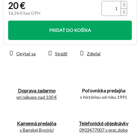
20 €
16,26 € bez DPH
Jednotková
cena:
PRIDAŤ DO KOŠÍKA
Opýtať sa
Strážiť
Zdieľať
Doprava zadarmo
Poľovnícka predajňa
pri nákupe nad 100 €
s históriou od roku 1991
Kamenná predajňa
Telefonické objednávky
v Banskej Bystrici
0903477007 v prac.dobe