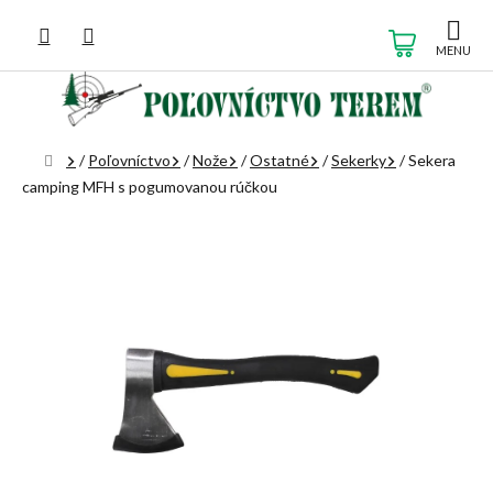
Prejsť
na
NÁKUP
obsah
KOŠÍK
Domov
/
Poľovníctvo
/
Nože
/
Ostatné
/
Sekerky
/
Sekera
camping MFH s pogumovanou rúčkou