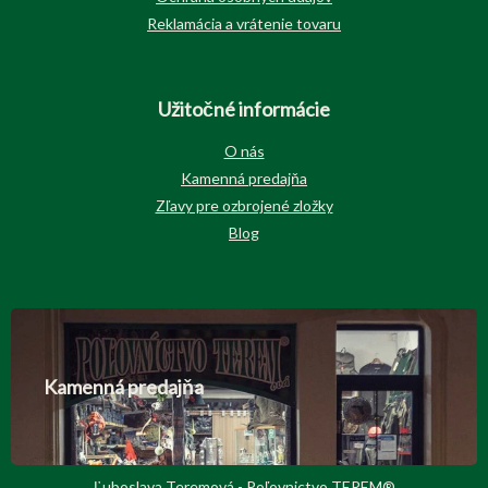
Reklamácia a vrátenie tovaru
Užitočné informácie
O nás
Kamenná predajňa
Zľavy pre ozbrojené zložky
Blog
Kamenná predajňa
Ľuboslava Teremová - Poľovnictvo TEREM®