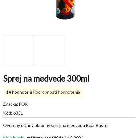
Sprej na medvede 300ml
Priemerné
14 hodnotení
Podrobnosti hodnotenia
hodnotenie
produktu
Značka:
FOR
je
Kód:
6331
4,9
z
Overený účinný obranný sprej na medveďa Bear Buster
5
hviezdičiek.
Na sklade
11.8.2026