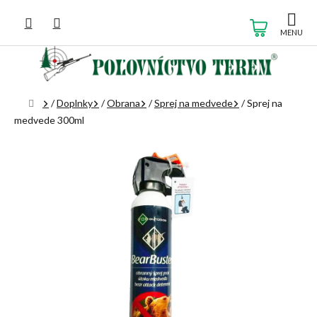
Prejsť
na
NÁKUP
obsah
KOŠÍK
Domov
/
Doplnky
/
Obrana
/
Sprej na medvede
/
Sprej na
medvede 300ml