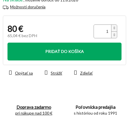
Možnosti doručenia
80 €
65,04 € bez DPH
Jednotková
cena:
PRIDAŤ DO KOŠÍKA
Opýtať sa
Strážiť
Zdieľať
Doprava zadarmo
Poľovnícka predajňa
pri nákupe nad 100 €
s históriou od roku 1991