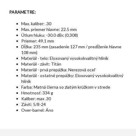
PARAMETRE:
Max. kaliber: .30
Max. priemer hlavne: 22.5 mm
Útlum hluku: -30.0 dBc (0.308)
Priemer: 49.1 mm
Dĺžka: 235 mm (zasadenie 127 mm / predĺženie hlavne
108 mm)
Materiál - telo: Eloxovaný vysokokvalitný hliník
Materiál - závit: Titán
Materiál - prvá prepážka: Nerezová oceľ
Materiál - ostatné prepážky: Eloxovaný vysokokvalitný
hliník
Farba: Matná čierna so zlatým krúžkom v strede
Hmotnosť: 334 g
Kaliber: max .30
Závit: 5/8-24
Over-barrel: Áno