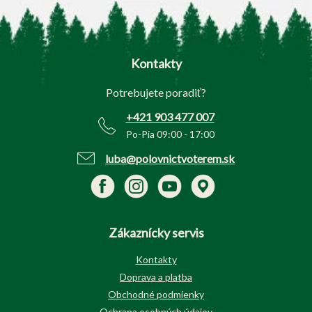
Z
á
p
Kontakty
ä
t
Potrebujete poradiť?
i
e
+421 903 477 007
Po-Pia 09:00 - 17:00
luba@polovnictvoterem.sk
Zákaznícky servis
Kontakty
Doprava a platba
Obchodné podmienky
Ochrana osobných údajov