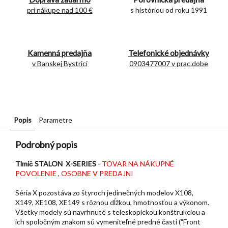
pri nákupe nad 100 €
s históriou od roku 1991
Kamenná predajňa
Telefonické objednávky
v Banskej Bystrici
0903477007 v prac.dobe
Popis
Parametre
Podrobný popis
Tlmič STALON X-SERIES
-
TOVAR NA NÁKUPNÉ
POVOLENIE , OSOBNE V PREDAJNI
Séria X pozostáva zo štyroch jedinečných modelov X108,
X149, XE108, XE149 s rôznou dĺžkou, hmotnosťou a výkonom.
Všetky modely sú navrhnuté s teleskopickou konštrukciou a
ich spoločným znakom sú vymeniteľné predné časti ("Front