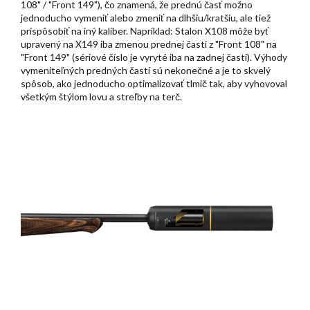
108" / "Front 149"), čo znamená, že prednú časť možno
jednoducho vymeniť alebo zmeniť na dlhšiu/kratšiu, ale tiež
prispôsobiť na iný kaliber. Napríklad: Stalon X108 môže byť
upravený na X149 iba zmenou prednej časti z "Front 108" na
"Front 149" (sériové číslo je vyryté iba na zadnej časti). Výhody
vymeniteľných predných častí sú nekonečné a je to skvelý
spôsob, ako jednoducho optimalizovať tlmič tak, aby vyhovoval
všetkým štýlom lovu a streľby na terč.