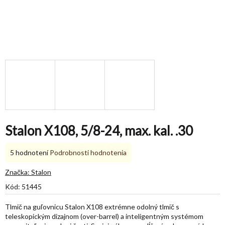
Stalon X108, 5/8-24, max. kal. .30
Priemerné
5 hodnotení
Podrobnosti hodnotenia
hodnotenie
produktu
Značka:
Stalon
je
Kód:
51445
5,0
z
Tlmič na guľovnicu Stalon X108 extrémne odolný tlmič s
5
teleskopickým dizajnom (over-barrel) a inteligentným systémom
hviezdičiek.