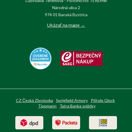
Ľuboslava Teremová - Poľovnictvo TEREM®
Národná ulica 2
974 01 Banská Bystrica
Ukázať na mape →
CZ Česká Zbrojovka
Sprigfield Armory
Pištole Glock
Tippmann
Tatra Banka splátky