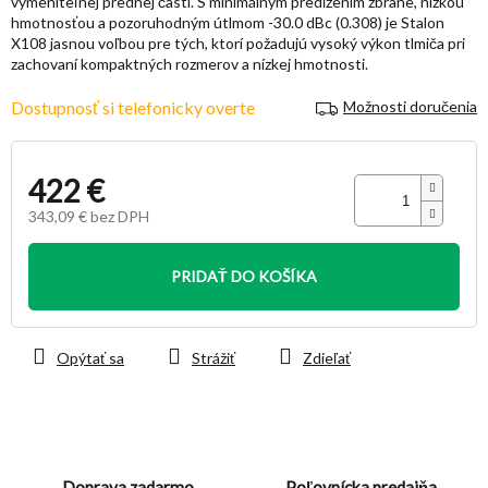
vymeniteľnej prednej časti. S minimálnym predĺžením zbrane, nízkou
hmotnosťou a pozoruhodným útlmom -30.0 dBc (0.308) je Stalon
X108 jasnou voľbou pre tých, ktorí požadujú vysoký výkon tlmiča pri
zachovaní kompaktných rozmerov a nízkej hmotnosti.
Dostupnosť si telefonicky overte
Možnosti doručenia
422 €
343,09 € bez DPH
Jednotková
cena:
PRIDAŤ DO KOŠÍKA
Opýtať sa
Strážiť
Zdieľať
Doprava zadarmo
Poľovnícka predajňa