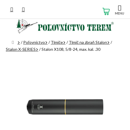
Prejsť
na
NÁKUP
obsah
KOŠÍK
Domov
/
Poľovníctvo
/
Tlmiče
/
Tlmič na zbraň Stalon
/
Stalon X-SERIES
/
Stalon X108, 5/8-24, max. kal. .30