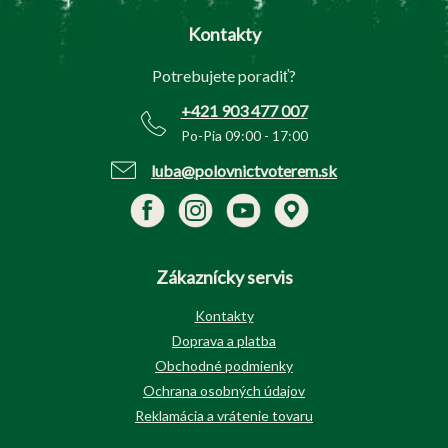
p
Kontakty
ä
t
Potrebujete poradiť?
i
e
+421 903 477 007
Po-Pia 09:00 - 17:00
luba@polovnictvoterem.sk
Zákaznícky servis
Kontakty
Doprava a platba
Obchodné podmienky
Ochrana osobných údajov
Reklamácia a vrátenie tovaru