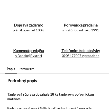
Doprava zadarmo
Poľovnícka predajňa
pri nákupe nad 100 €
s históriou od roku 1991
Kamenná predajňa
Telefonické objednávky
v Banskej Bystrici
0903477007 v prac.dobe
Popis
Parametre
Podrobný popis
Tanierová súprava obsahuje 18 ks tanierov s poľovníckym
motívom.
Biely tvarovaný vzor Ofélia.Kvalitný karlovarský porcelán