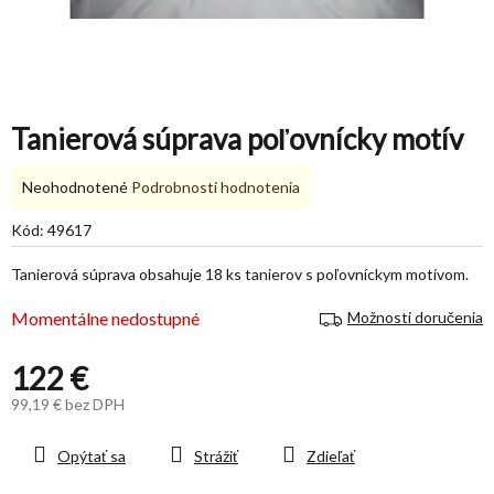
Tanierová súprava poľovnícky motív
Priemerné
Neohodnotené
Podrobnosti hodnotenia
hodnotenie
produktu
Kód:
49617
je
0,0
Tanierová súprava obsahuje 18 ks tanierov s poľovníckym motívom.
z
5
Momentálne nedostupné
Možnosti doručenia
hviezdičiek.
122 €
99,19 € bez DPH
Jednotková
cena:
Opýtať sa
Strážiť
Zdieľať