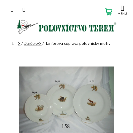
Prejsť
na
NÁKUP
obsah
KOŠÍK
Domov
/
Darčeky
/
Tanierová súprava poľovnícky motív