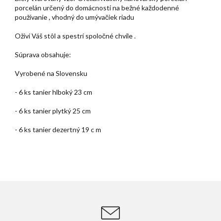
porcelán určený do domácnosti na bežné každodenné
používanie , vhodný do umývačiek riadu
Oživí Váš stôl a spestrí spoločné chvíle .
Súprava obsahuje:
Vyrobené na Slovensku
- 6 ks tanier hlboký 23 cm
- 6 ks tanier plytký 25 cm
- 6 ks tanier dezertný 19 c m