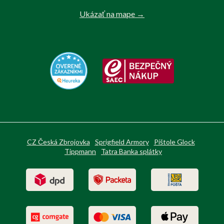
Ukázať na mape →
CZ Česká Zbrojovka
Sprigfield Armory
Pištole Glock
Tippmann
Tatra Banka splátky